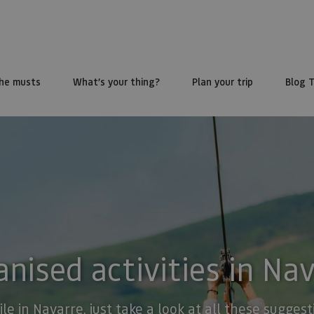
he musts
What’s your thing?
Plan your trip
Blog 
nised activities in Na
ile in Navarre, just take a look at all these sugge