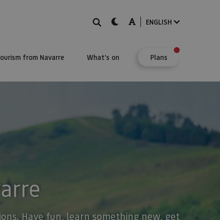
Search
dark-mode
A-mode
ENGLISH
Tourism from Navarre
What's on
Plans
varre
stions. Have fun, learn something new, get