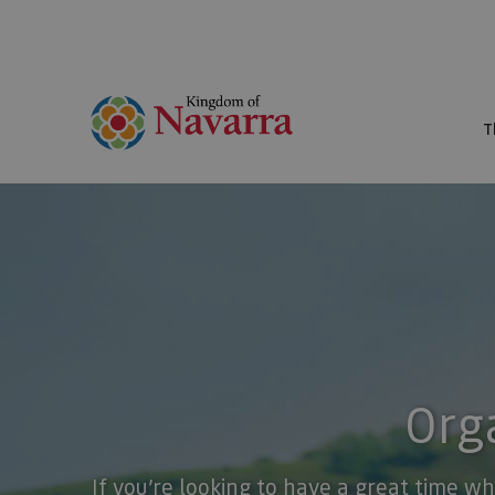
T
Orga
If you’re looking to have a great time wh