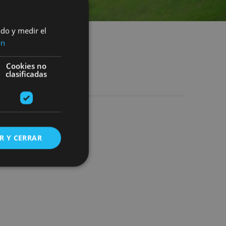
ado y medir el
ón
Cookies no
clasificadas
R Y CERRAR
s de funcionalidad
ión de usuario y la