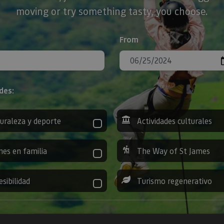
moving or try something tasty, you choose.
From
des:
uraleza y deporte
Actividades culturales
nes en familia
The Way of St James
esibilidad
Turismo regenerativo