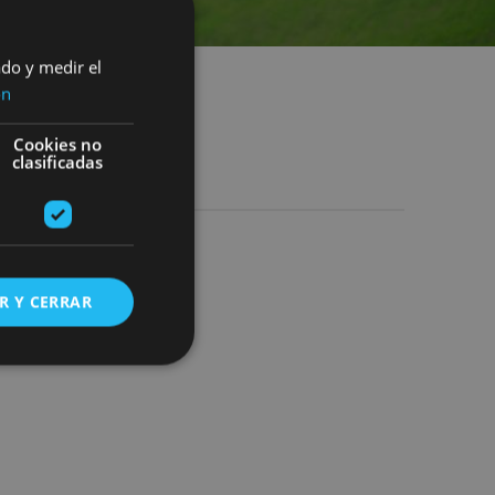
ado y medir el
ón
Cookies no
clasificadas
R Y CERRAR
s de funcionalidad
ión de usuario y la