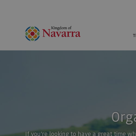
T
Orga
If you’re looking to have a great time wh