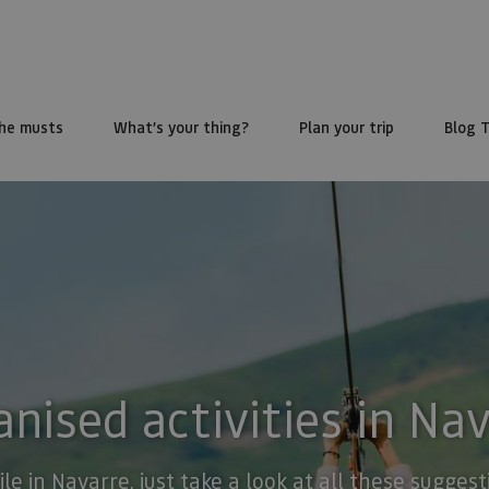
he musts
What’s your thing?
Plan your trip
Blog 
nised activities in Na
ile in Navarre, just take a look at all these sugge