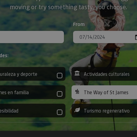
moving or try something tasty, you choose.
From
des:
uraleza y deporte
Actividades culturales
nes en familia
The Way of St James
esibilidad
Turismo regenerativo