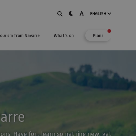
Search
dark-mode
A-mode
ENGLISH
Tourism from Navarre
What's on
Plans
varre
stions. Have fun, learn something new, get