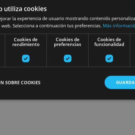
b utiliza cookies
Find plans
ejorar la experiencia de usuario mostrando contenido personaliz
 web. Selecciona a continuación tus preferencias.
Más informaci
Cookies de
Cookies de
Cookies de
rendimiento
preferencias
funcionalidad
N SOBRE COOKIES
GUARDA
ente necesarias
Cookies de rendimiento
Cookies de preferencias
Cookie
Cookies no clasificadas
ente necesarias permiten la funcionalidad principal del sitio web, como el inicio de ses