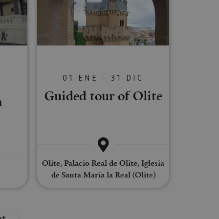
s de funcionalidad
ión de usuario y la
C
01 ENE - 31 DIC
ookie para recordar
Guided tour of Olite
es de los visitantes.
n
ookie-Script.com
o general, utilizada
tiliza para
or parte del
 navegador del
Olite, Palacio Real de Olite, Iglesia
de Santa María la Real (Olite)
Descripción
xt