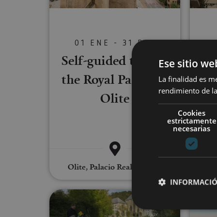
01 ENE - 31 DIC
Self-guided tour of
Ese sitio we
the Royal Palace of
T
La finalidad es m
rendimiento de la
Olite
Cookies
estrictamente
necesarias
Olite, Palacio Real de Olite
INFORMACIÓ
Excursion to Roncesvalles - C