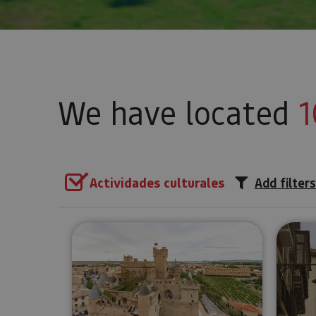
We have located
1
Actividades culturales
Add filters
Self-guided tour of the Royal 