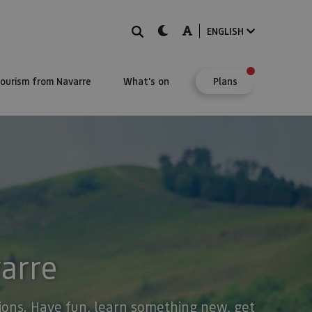
Search
dark-mode
A-mode
ENGLISH
Tourism from Navarre
What's on
Plans
varre
stions. Have fun, learn something new, get