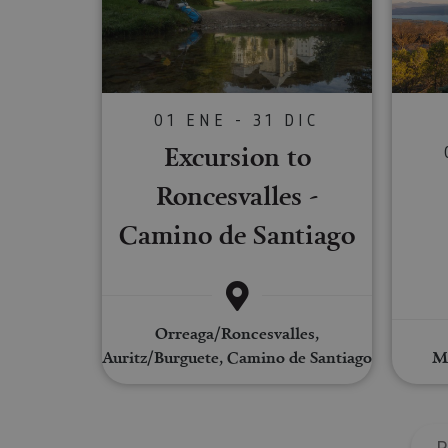
Cookies estrictam
Las cookies estrictam
gestión de cuentas. E
01 ENE - 31 DIC
Nombre
Excursion to
CookieScriptConse
Roncesvalles -
Camino de Santiago
JSESSIONID
COOKIE_SUPPORT
Orreaga/Roncesvalles,
Auritz/Burguete, Camino de Santiago
Mo
Nombre
Nombre
Nombre
_hjSession_3655069
Provee
Nombre
P
/
Domin