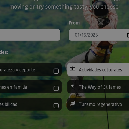
moving or try something tasty, you choose.
From
des:
uraleza y deporte
Actividades culturales
nes en familia
The Way of St James
esibilidad
Turismo regenerativo