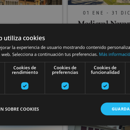
01 ENE - 31 DI
Medieval Navar
route: Olite, Uj
01 ENE - 31 DIC
b utiliza cookies
Javier Castle a
our in Pamplona
ejorar la experiencia de usuario mostrando contenido personaliz
 web. Selecciona a continuación tus preferencias.
Más informaci
Leyre Monaste
Cookies de
Cookies de
Cookies de
rendimiento
preferencias
funcionalidad
Ujué, Castillo de Javier, Mon
de Leyre, Javier, Yesa, Olite,
Pamplona
Real de Olite
N SOBRE COOKIES
GUARDA
amino de Santiago
Visit Leyre Monastery
Gorges Int