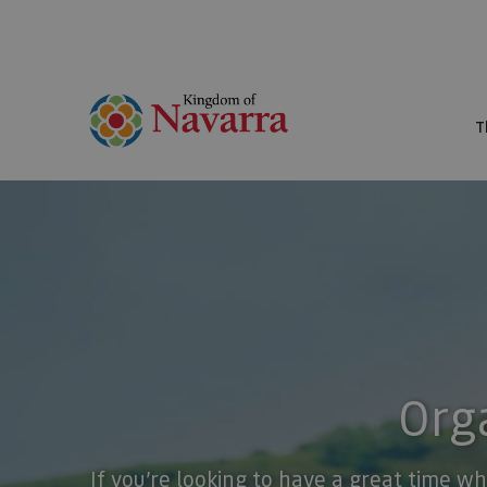
T
Orga
If you’re looking to have a great time wh