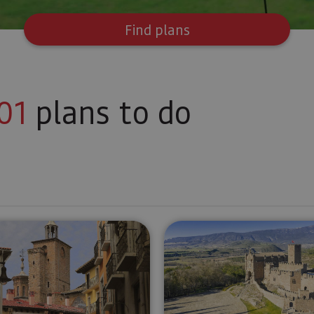
Find plans
01
plans to do
Palace of Olite
Tour in Pamplona
Medieval Na