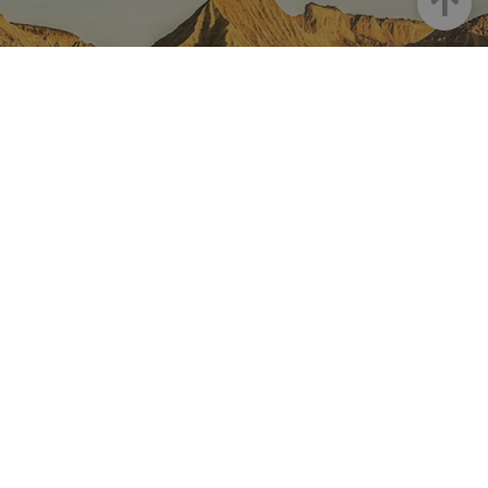
NAVARRE ON INSTAGRAM
All the beauty of Navarre
straight into your feed
Instagram