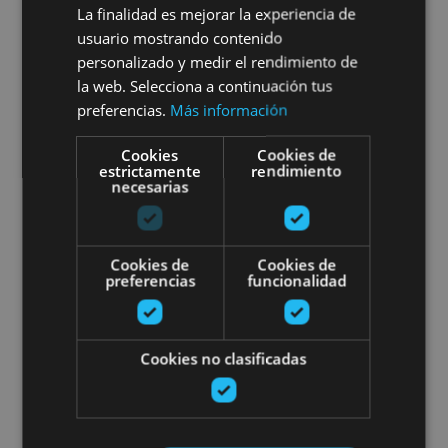
01 ENE - 31 DIC
La finalidad es mejorar la experiencia de
usuario mostrando contenido
Gorges Interpretation Centre
personalizado y medir el rendimiento de
la web. Selecciona a continuación tus
preferencias.
Más información
Lumbier
Cookies
Cookies de
estrictamente
rendimiento
necesarias
Pamplona tour with radio guide
Cookies de
Cookies de
preferencias
funcionalidad
Cookies no clasificadas
01 ENE - 31 DIC
Pamplona tour with radio