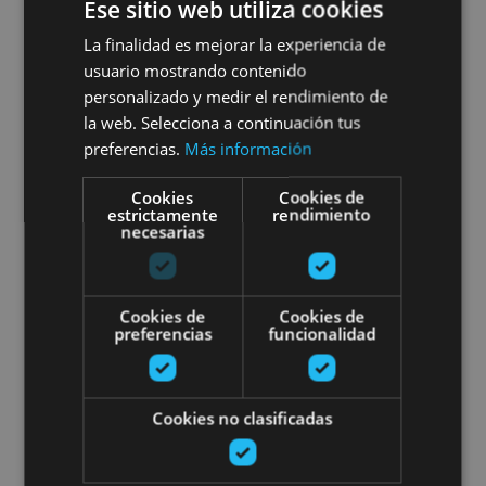
Ruta en 4x4 por las Bardenas
Ese sitio web utiliza cookies
La finalidad es mejorar la experiencia de
Reales y gourmet en ruta
usuario mostrando contenido
personalizado y medir el rendimiento de
la web. Selecciona a continuación tus
preferencias.
Más información
Bardenas Reales
Cookies
Cookies de
estrictamente
rendimiento
necesarias
Ruta de cine por las Bardenas R
Cookies de
Cookies de
preferencias
funcionalidad
01 ENE - 31 DIC
Cookies no clasificadas
Ruta de cine por las Bardenas