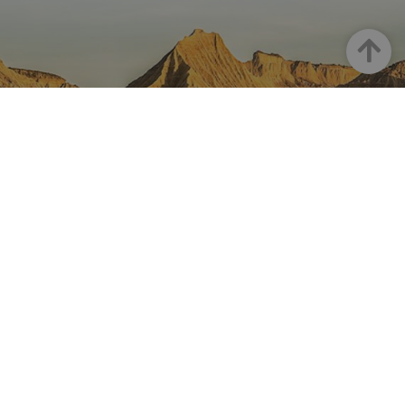
Up
NAVARRE ON INSTAGRAM
All the beauty of Navarre
straight into your feed
Instagram