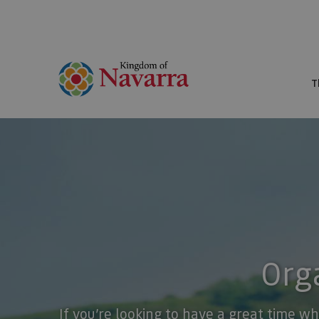
T
Orga
If you’re looking to have a great time wh