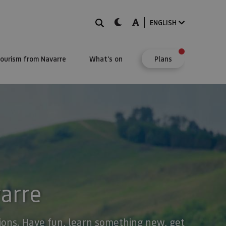
Search
dark-mode
A-mode
ENGLISH
Tourism from Navarre
What's on
Plans
varre
stions. Have fun, learn something new, get