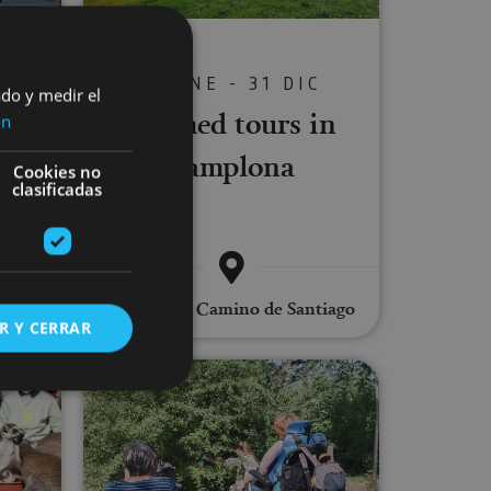
C
01 ENE - 31 DIC
ado y medir el
sed
Themed tours in
ón
Pamplona
Cookies no
clasificadas
ago, .
Pamplona, Camino de Santiago
R Y CERRAR
ones en Sendaviva
Adapted orienteering in and aro
s de funcionalidad