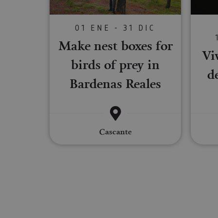
Las cookies estrictam
gestión de cuentas. E
01 ENE - 31 DIC
Nombre
Make nest boxes for
Viv
CookieScriptConse
birds of prey in
d
Bardenas Reales
JSESSIONID
COOKIE_SUPPORT
Cascante
Nombre
Nombre
Nombre
_hjSession_3655069
Provee
Nombre
/
Domin
LFR_SESSION_STAT
C
GUEST_LANGUAGE_
uid
.adform
GN
_hjSessionUser_365
_ga