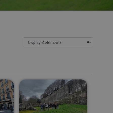
Show
rganised group visit
Themed tours in Pamplona