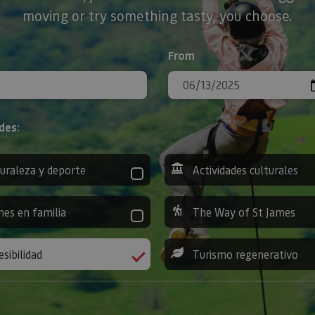
moving or try something tasty, you choose.
From
des:
uraleza y deporte
Actividades culturales
nes en familia
The Way of St James
esibilidad
Turismo regenerativo