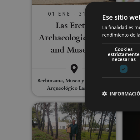
01 ENE - 31 DIC
Ese sitio we
Las Eretas
La finalidad es m
T
rendimiento de la
Archaeological Site
and Museum
Cookies
estrictamente
necesarias
Berbinzana, Museo y Yacimiento
Arqueológico Las Eretas
INFORMACIÓ
Make nest boxes for birds of 
Cookies estrictam