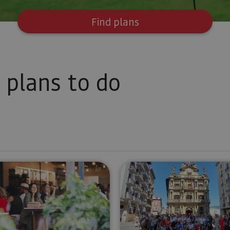
Find plans
plans to do
te and Museum
Tour of Bodegas Ochoa winery
Pamplona o