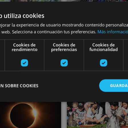
b utiliza cookies
01 ENE - 31 DIC
01 ENE - 31 DI
ejorar la experiencia de usuario mostrando contenido personaliz
our of Bodegas
Pamplona organi
 web. Selecciona a continuación tus preferencias.
Más informaci
Ochoa winery
group visit
Cookies de
Cookies de
Cookies de
rendimiento
preferencias
funcionalidad
Olite
Pamplona, Camino de Santi
N SOBRE COOKIES
GUARDA
prey in Bardenas Reales
Vive el eclipse total de Sol en Navarra
Planes mol
ente necesarias
Cookies de rendimiento
Cookies de preferencias
Cookie
Cookies no clasificadas