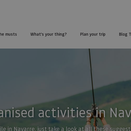
he musts
What’s your thing?
Plan your trip
Blog 
nised activities in Na
ile in Navarre, just take a look at all these sugge