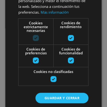
personalizado y medir el rendimiento de
01 ENE - 31 DIC
la web. Selecciona a continuación tus
Visit the Ultzama Farm-school
preferencias.
Más información
Cookies
Cookies de
estrictamente
rendimiento
necesarias
Lizaso, Valle de Ultzama, Bosque de Orgi
Cookies de
Cookies de
Tour in Pamplona
preferencias
funcionalidad
Cookies no clasificadas
01 ENE - 31 DIC
Tour in Pamplona
GUARDAR Y CERRAR