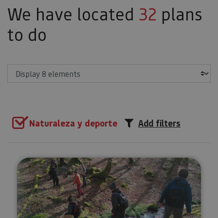
We have located
32
plans
to do
Show
Naturaleza y deporte
Add filters
Forage for wild mushrooms and 