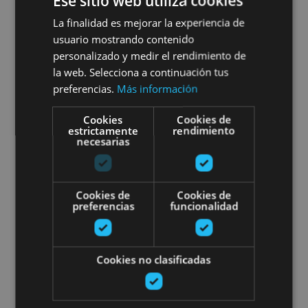
Ese sitio web utiliza cookies
Guided walking tour of
La finalidad es mejorar la experiencia de
Bardenas Reales: the footprint
usuario mostrando contenido
of silence
personalizado y medir el rendimiento de
la web. Selecciona a continuación tus
preferencias.
Más información
Cookies
Cookies de
Bardenas Reales
estrictamente
rendimiento
necesarias
ORGANIC honey from Bera
Cookies de
Cookies de
preferencias
funcionalidad
Cookies no clasificadas
01 ENE - 31 DIC