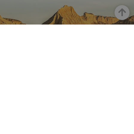
Up
NAVARRE ON INSTAGRAM
All the beauty of Navarre
straight into your feed
Instagram