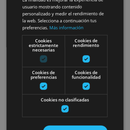
usuario mostrando contenido
personalizado y medir el rendimiento de
01 ENE - 31 DIC
la web. Selecciona a continuación tus
Guided tour of Olite
preferencias.
Más información
Cookies
Cookies de
estrictamente
rendimiento
necesarias
Olite, Palacio Real de Olite, Iglesia de Santa María
la Real (Olite)
Cookies de
Cookies de
preferencias
funcionalidad
Visit Leyre Monastery
Cookies no clasificadas