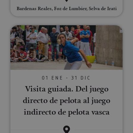
utili
cook
Bardenas Reales, Foz de Lumbier, Selva de Irati
recor
pref
cons
de c
los v
Visita guiada. Del juego directo 
Es n
que 
de c
Cook
Scri
func
corr
JSESSIONID
Sesión
Cook
Oracle
sesi
Corporation
Política de Privacidad de Google
plat
www.visitnavarra.es
prop
01 ENE - 31 DIC
gene
utili
Visita guiada. Del juego
sitio
en JS
Nor
directo de pelota al juego
se ut
mant
indirecto de pelota vasca
sesi
usua
anón
parte
servi