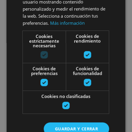
usuario mostrando contenido
01 ENE - 31 DIC
personalizado y medir el rendimiento de
Visit the Ultzama Farm-school
la web. Selecciona a continuación tus
preferencias.
Más información
Cookies
Cookies de
estrictamente
rendimiento
Lizaso, Valle de Ultzama, Bosque de Orgi
necesarias
From Ordoki to Amaiur castle o
Cookies de
Cookies de
preferencias
funcionalidad
Cookies no clasificadas
01 ENE - 31 DIC
From Ordoki to Amaiur castle
GUARDAR Y CERRAR