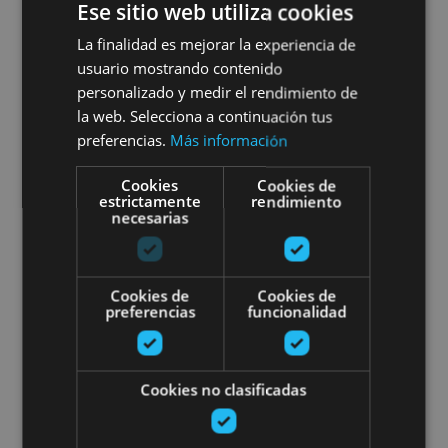
Ese sitio web utiliza cookies
Dramatised Pamplona tour
La finalidad es mejorar la experiencia de
''Impregnable City''
usuario mostrando contenido
personalizado y medir el rendimiento de
la web. Selecciona a continuación tus
preferencias.
Más información
Pamplona, Camino de Santiago
Cookies
Cookies de
estrictamente
rendimiento
necesarias
Visita guiada por la historia de l
Cookies de
Cookies de
preferencias
funcionalidad
Cookies no clasificadas
01 ENE - 31 DIC
Visita guiada por la historia