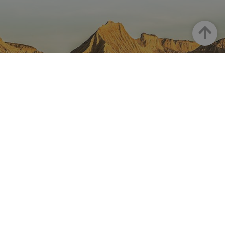
Up
NAVARRE ON INSTAGRAM
All the beauty of Navarre
straight into your feed
Instagram