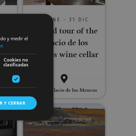
C
01 ENE - 31 DIC
mbre
Guided tour of the
ado y medir el
si
Palacio de los
ón
Mencos wine cellar
Cookies no
clasificadas
Tafalla, Palacio de los Mencos
R Y CERRAR
 Guerinda Winelovers
Bodegas Pagos de Araiz, Olite
s de funcionalidad