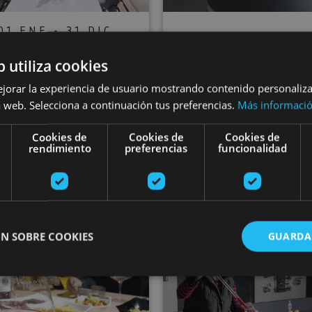
01 ENE - 31 DIC
01 ENE - 31 DI
Tipi-Kata wine
b utiliza cookies
Experiencia 'Ha
ting experience at
ejorar la experiencia de usuario mostrando contenido personaliz
de vino' en Un
 Bodegas Máximo
 web. Selecciona a continuación tus preferencias.
Más informaci
Wines
Abete winery
Cookies de
Cookies de
Cookies de
rendimiento
preferencias
funcionalidad
San Martín de Unx
Olite
N SOBRE COOKIES
GUARDA
eyards in a buggy or 4x4
Bodegas Máximo Abete guided tour
Experiencia
ente necesarias
Cookies de rendimiento
Cookies de preferencias
Cookie