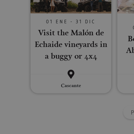
Las cookies estrictam
01 ENE - 31 DIC
gestión de cuentas. E
Visit the Malón de
Nombre
B
Echaide vineyards in
CookieScriptConse
Ab
a buggy or 4x4
JSESSIONID
Cascante
COOKIE_SUPPORT
Nombre
P
Nombre
Nombre
_hjSession_3655069
Provee
Nombre
/
Domin
LFR_SESSION_STAT
C
GUEST_LANGUAGE_
uid
.adform