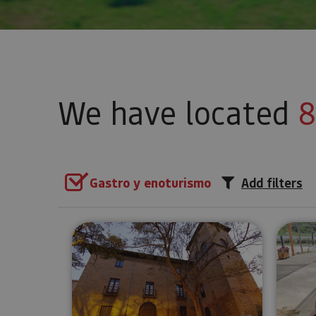
We have located
8
Gastro y enoturismo
Add filters
Guided tour of the Palacio de