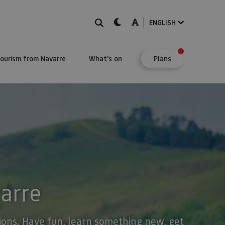
Search
dark-mode
A-mode
ENGLISH
Tourism from Navarre
What's on
Plans
varre
stions. Have fun, learn something new, get