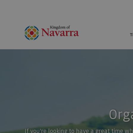
T
Orga
If you’re looking to have a great time wh