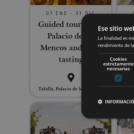
01 ENE - 31 DIC
Guided tour of the
Ese sitio we
Palacio de los
tas
La finalidad es m
Mencos and wine
the
rendimiento de la
tasting
Cookies
estrictamente
necesarias
Tafalla, Palacio de los Mencos
INFORMACIÓ
Visit the Malón de Echaide vin
Cookies estrictam