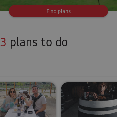
Find plans
3
plans to do
 los Mencos and wine tasting
Tipi-Kata wine tasting experience at the Bodegas M
Experiencia