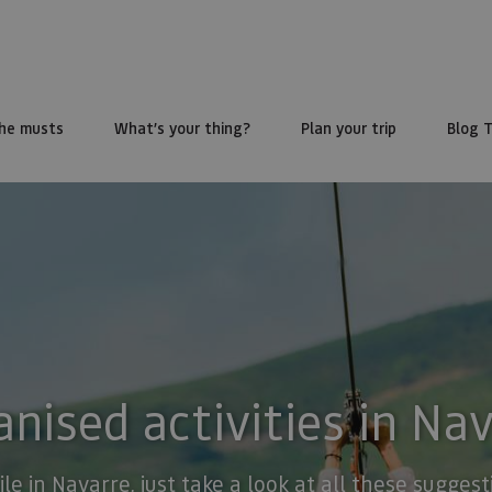
he musts
What’s your thing?
Plan your trip
Blog 
nised activities in Na
ile in Navarre, just take a look at all these sugge