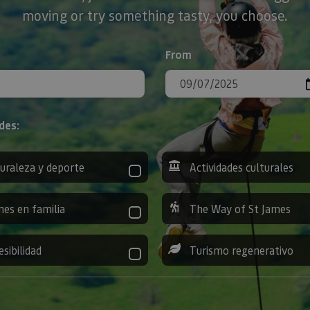
moving or try something tasty, you choose.
From
des:
uraleza y deporte
Actividades culturales
nes en familia
The Way of St James
esibilidad
Turismo regenerativo