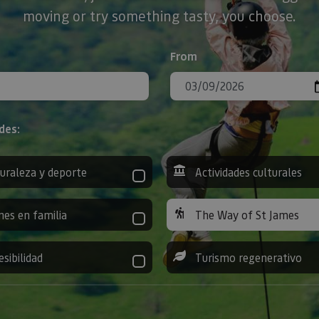
moving or try something tasty, you choose.
From
des:
uraleza y deporte
Actividades culturales
nes en familia
The Way of St James
esibilidad
Turismo regenerativo