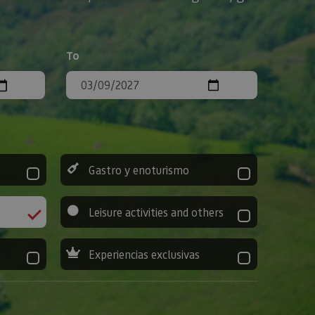
To
Gastro y enoturismo
Leisure activities and others
Experiencias exclusivas