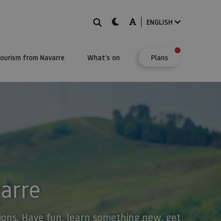
Search
dark-mode
A-mode
ENGLISH
Tourism from Navarre
What's on
Plans
varre
stions. Have fun, learn something new, get