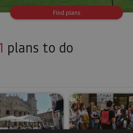
Find plans
1
plans to do
ona
Complete Pamplona guided tour
Pamplona t