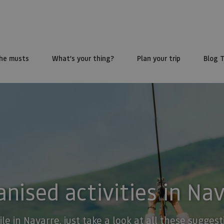
he musts
What’s your thing?
Plan your trip
Blog 
nised activities in Na
ile in Navarre, just take a look at all these sugge