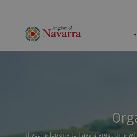
T
Orga
If you’re looking to have a great time wh