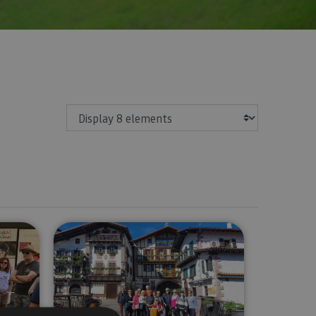
Show
our with radio guide
Routes to explore Navarre in gro