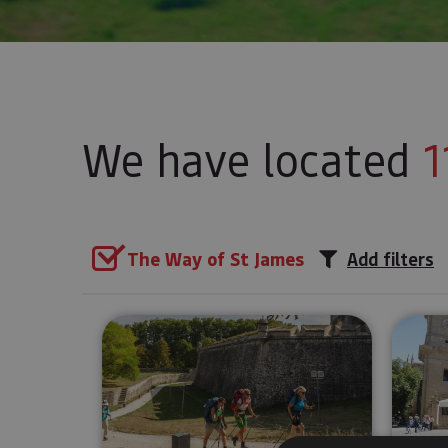
We have located
1
The Way of St James
Add filters
Private guided tour of Pampl