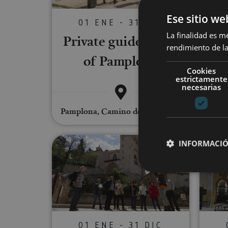
Ese sitio we
01 ENE - 31 DIC
La finalidad es m
Private guided tour
Co
rendimiento de la
of Pamplona
Cookies
estrictamente
necesarias
Pamplona, Camino de Santiago, .
Pampl
The Estella-Lizarra monument
INFORMACIÓ
Cookies estrictam
01 ENE - 31 DIC
Las cookies estrictam