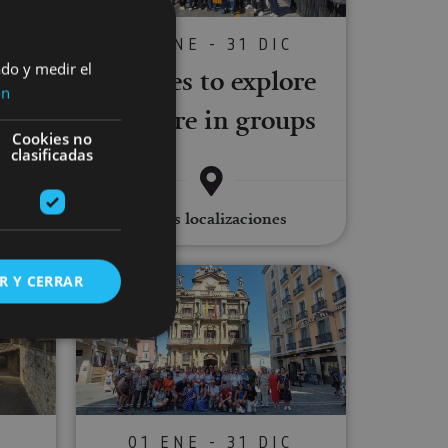
C
01 ENE - 31 DIC
ado y medir el
ith
Routes to explore
ón
Navarre in groups
Cookies no
clasificadas
ago, .
Varias localizaciones
arra guided tour
Pamplona organised group visit
R Y CERRAR
s de funcionalidad
C
01 ENE - 31 DIC
ión de usuario y la