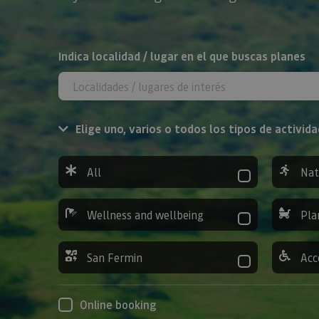
Search
Indica localidad / lugar en el que buscas planes
Elige uno, varios o todos los tipos de activida
All
Nat
Wellness and wellbeing
Pla
San Fermin
Acc
Online booking