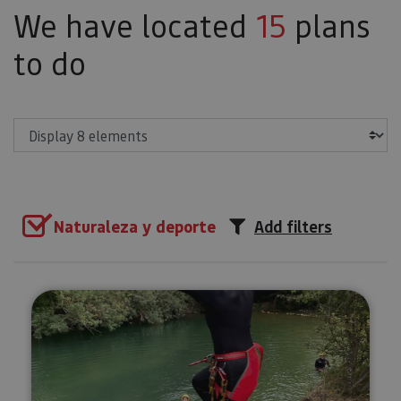
We have located
15
plans
to do
Show
Naturaleza y deporte
Add filters
Descenso de barrancos en el Río