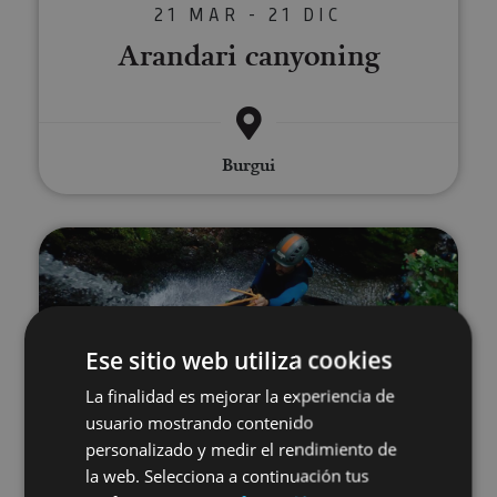
21 MAR - 21 DIC
Arandari canyoning
Burgui
Canyoning in Navarre
Ese sitio web utiliza cookies
La finalidad es mejorar la experiencia de
usuario mostrando contenido
21 MAR - 21 DIC
personalizado y medir el rendimiento de
Canyoning in Navarre
la web. Selecciona a continuación tus