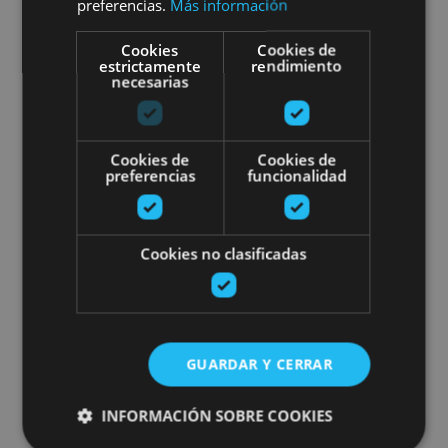
preferencias.
Más información
Cookies
Cookies de
estrictamente
rendimiento
Orreaga/Roncesvalles, Pamplona, Valle del Roncal -
necesarias
Belagua, Comarca de la Sakana
Cookies de
Cookies de
Canyoning
preferencias
funcionalidad
Cookies no clasificadas
21 MAR - 21 DIC
Canyoning
GUARDAR Y CERRAR
INFORMACIÓN SOBRE COOKIES