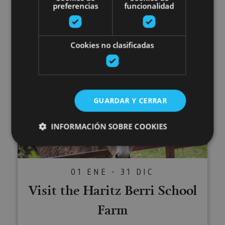
Visit the Ultzama Farm-school
preferencias
funcionalidad
Cookies no clasificadas
Lizaso, Valle de Ultzama, Bosque de Orgi
Visit the Haritz Berri School Fa
GUARDAR Y CERRAR
INFORMACIÓN SOBRE COOKIES
Cookies estrictamente necesarias
01 ENE - 31 DIC
Cookies de rendimiento
Visit the Haritz Berri School
Cookies de preferencias
Farm
Cookies de funcionalidad
Cookies no clasificadas