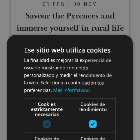
01 FEB - 30 NOV
Savour the Pyrenees and
immerse yourself in rural life
Ese sitio web utiliza cookies
Izal
La finalidad es mejorar la experiencia de
usuario mostrando contenido
personalizado y medir el rendimiento de
Visit the Ultzama Farm-school
la web. Selecciona a continuación tus
preferencias.
Más información
Cookies
Cookies de
estrictamente
rendimiento
necesarias
01 ENE - 31 DIC
Cookies de
Cookies de