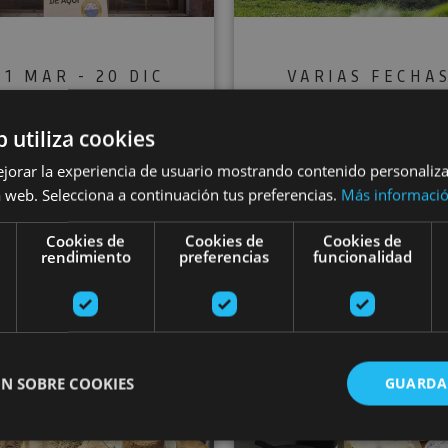
21 MAR - 20 DIC
VARIAS FECHA
Tour of the
Tour of the Cas
b utiliza cookies
Autxitxia
Lagar Gamioxar
ejorar la experiencia de usuario mostrando contenido personaliz
cheesemakers
cider mill
 web. Selecciona a continuación tus preferencias.
Más informaci
Cookies de
Cookies de
Cookies de
rendimiento
preferencias
funcionalidad
lizondo, Valle de Baztan
Arizkun, Valle de Bazt
 Valley: routes and treehouse accommodation
Aventura micológica y estancia entre las ramas en Ba
Beer tastin
N SOBRE COOKIES
GUARDA