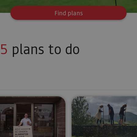
Find plans
5
plans to do
 Borda cheesemakers
Tour of the Autxitxia cheesemakers
Tour of the