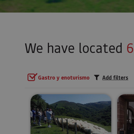
We have located
6
Gastro y enoturismo
Add filters
Guided tour of the Kortariko