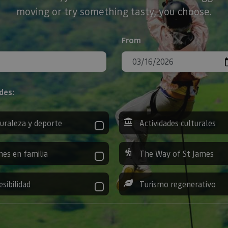
moving or try something tasty, you choose.
From
des:
uraleza y deporte
Actividades culturales
nes en familia
The Way of St James
esibilidad
Turismo regenerativo