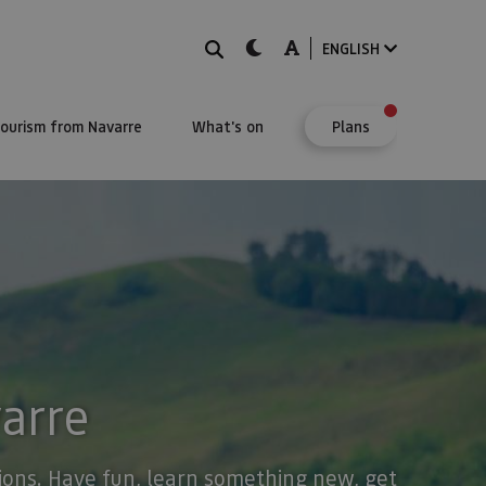
Search
dark-mode
A-mode
ENGLISH
Tourism from Navarre
What's on
Plans
varre
stions. Have fun, learn something new, get