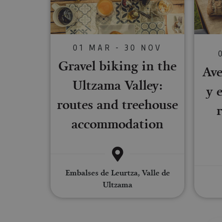
Cookies estrictam
01 MAR - 30 NOV
Las cookies estrictam
gestión de cuentas. E
Gravel biking in the
Ave
Nombre
Ultzama Valley:
y 
CookieScriptConse
routes and treehouse
accommodation
JSESSIONID
COOKIE_SUPPORT
Embalses de Leurtza, Valle de
Ultzama
Nombre
Nombre
Nombre
_hjSession_3655069
Provee
Nombre