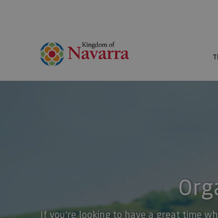
T
Orga
If you’re looking to have a great time wh