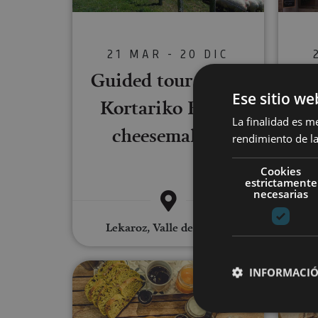
21 MAR - 20 DIC
Guided tour of the
Ese sitio we
Kortariko Borda
La finalidad es m
cheesemakers
rendimiento de la
Cookies
estrictamente
necesarias
Lekaroz, Valle de Baztan
E
Gravel biking in the Ultzama
INFORMACIÓ