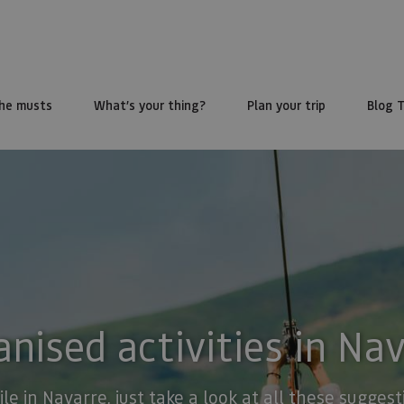
he musts
What’s your thing?
Plan your trip
Blog 
nised activities in Na
ile in Navarre, just take a look at all these sugge