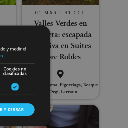
01 MAR - 31 OCT
Valles Verdes en
S
a-
Bicicleta: escapada
rea
exclusiva en Suites
ado y medir el
sobre Robles
ón
Cookies no
clasificadas
Valle de Ultzama, Elgorriaga, Bosque
an
de Orgi, Larraun
soa Suites
g in the Araitz valley
Organic Navarra wine tasting
R Y CERRAR