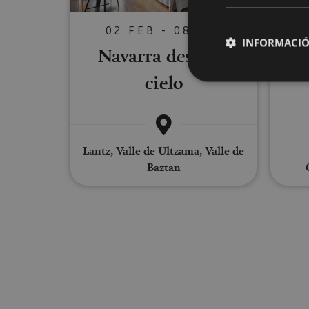
02 FEB - 08 DIC
INFORMACIÓ
Navarra desde el
Pa
cielo
Cookies estrictam
Lantz, Valle de Ultzama, Valle de
Las cookies estrictam
Baztan
gestión de cuentas. E
Nombre
CookieScriptConse
JSESSIONID