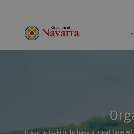
T
Orga
If you’re looking to have a great time wh