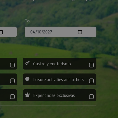
To
Gastro y enoturismo
Leisure activities and others
Experiencias exclusivas