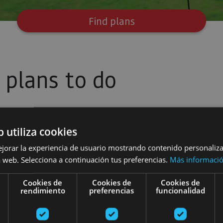
Find plans
plans to do
b utiliza cookies
ejorar la experiencia de usuario mostrando contenido personaliz
 web. Selecciona a continuación tus preferencias.
Más informaci
Paramotor Tandem Flights
Paragliding
Cookies de
Cookies de
Cookies de
rendimiento
preferencias
funcionalidad