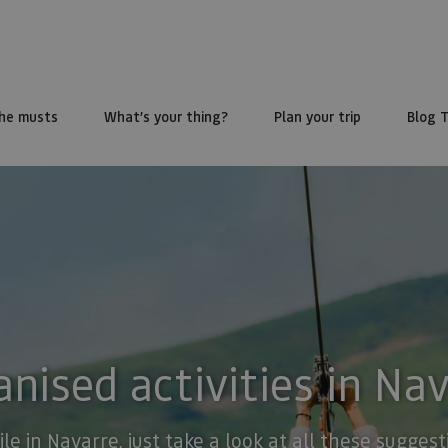
he musts
What’s your thing?
Plan your trip
Blog 
nised activities in Na
ile in Navarre, just take a look at all these sugge