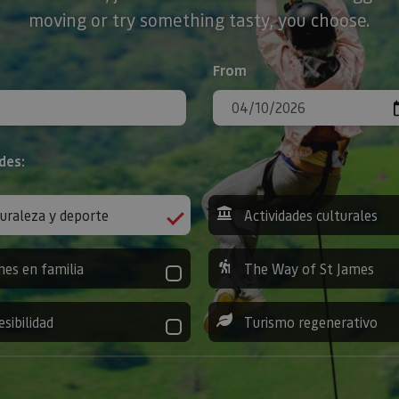
moving or try something tasty, you choose.
From
des:
uraleza y deporte
Actividades culturales
nes en familia
The Way of St James
esibilidad
Turismo regenerativo