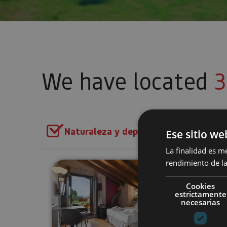
We have located
3
Naturaleza y deporte
Add filters
Ese sitio we
La finalidad es m
rendimiento de la
Navarra desde el cielo
Cookies
estrictamente
necesarias