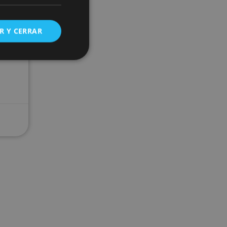
R Y CERRAR
C
s de funcionalidad
ión de usuario y la
ookie para recordar
es de los visitantes.
ookie-Script.com
o general, utilizada
tiliza para
or parte del