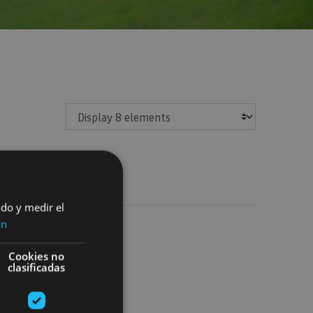
Show
ado y medir el
ón
Cookies no
clasificadas