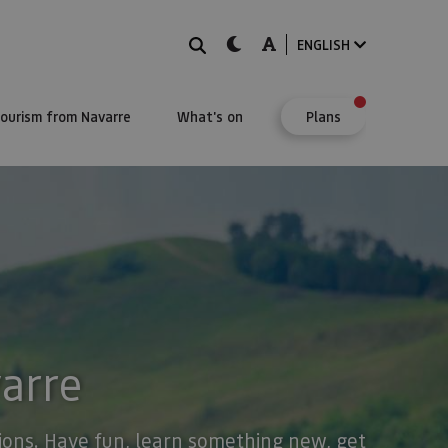
Search
dark-mode
A-mode
ENGLISH
Tourism from Navarre
What's on
Plans
varre
stions. Have fun, learn something new, get