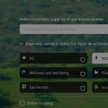
Search
Indica localidad / lugar en el que buscas planes
Elige uno, varios o todos los tipos de activida
All
Nat
Wellness and wellbeing
Pla
San Fermin
Acc
Online booking