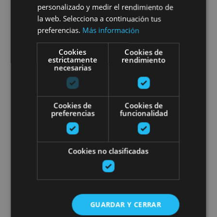
personalizado y medir el rendimiento de
Gravel biking in the Ultzama
la web. Selecciona a continuación tus
preferencias.
Más información
Valley: routes and treehouse
accommodation
Cookies
Cookies de
estrictamente
rendimiento
necesarias
Embalses de Leurtza, Valle de Ultzama
Cookies de
Cookies de
preferencias
funcionalidad
Bardenas guided e-bike route
Cookies no clasificadas
GUARDAR Y CERRAR
04 FEB - 08 DIC