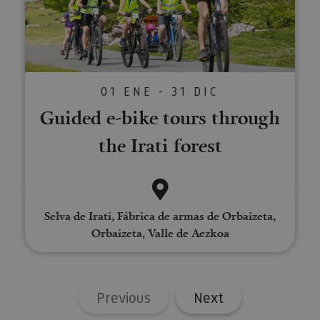
posterior
asociado
pueden
Google
enviarse a un
Universal
tercero para
Analytics
su análisis y
una
elaboración
actualiza
de informes.
significat
servicio 
análisis d
01 ENE - 31 DIC
Google m
utilizado.
Guided e-bike tours through
cookie se 
para dist
usuarios 
the Irati forest
asignand
número
generado
aleatori
como
identific
cliente. S
Selva de Irati, Fábrica de armas de Orbaizeta,
incluye e
solicitud
Orbaizeta, Valle de Aezkoa
página e
sitio y se 
para calcu
datos de
visitantes
sesiones 
Previous
Next
campañas
los infor
análisis d