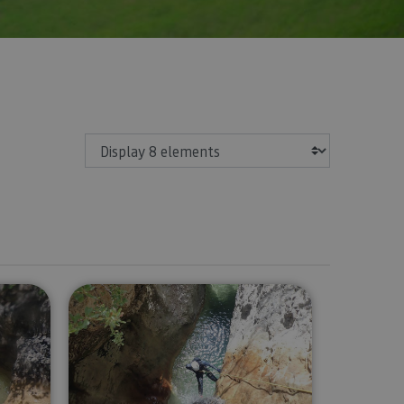
Show
anyoning
Canyoning