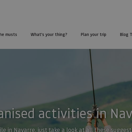
he musts
What’s your thing?
Plan your trip
Blog 
nised activities in Na
ile in Navarre, just take a look at all these sugge