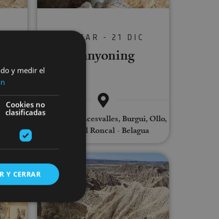
21 MAR - 21 DIC
C
Canyoning
ing
ado y medir el
ón
Cookies no
clasificadas
Orreaga/Roncesvalles, Burgui, Ollo,
Valle del Roncal - Belagua
ing in the Ultzama Valley: routes and treehouse accommodation
Hiking in Bardenas Reales
R Y CERRAR