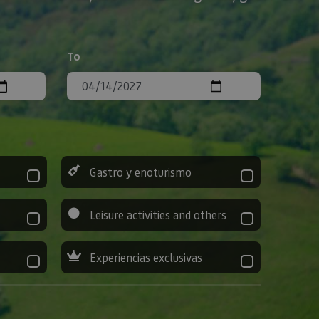
To
Gastro y enoturismo
Leisure activities and others
Experiencias exclusivas