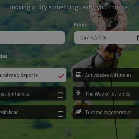
moving or try something tasty, you choose.
From
des:
uraleza y deporte
Actividades culturales
nes en familia
The Way of St James
esibilidad
Turismo regenerativo