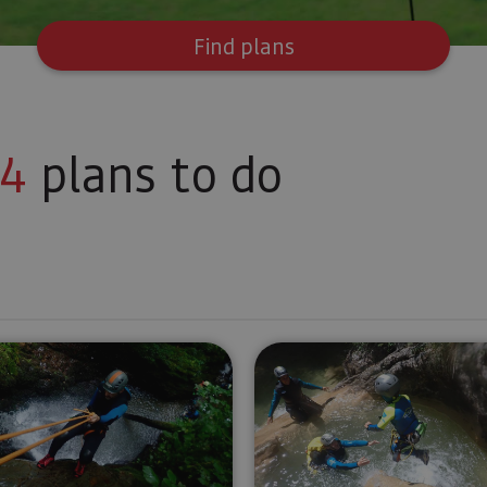
Find plans
4
plans to do
ey
Canyoning in Navarre
Arandari c