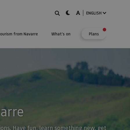
Search
dark-mode
A-mode
ENGLISH
Tourism from Navarre
What's on
Plans
varre
stions. Have fun, learn something new, get