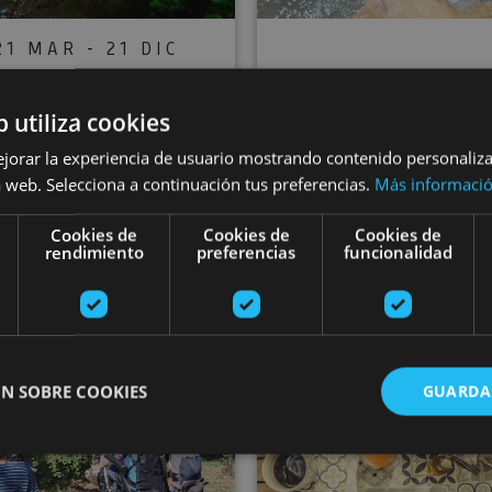
21 MAR - 21 DIC
Canyoning in
21 MAR - 21 DI
b utiliza cookies
Navarre
Arandari canyon
ejorar la experiencia de usuario mostrando contenido personaliz
 web. Selecciona a continuación tus preferencias.
Más informaci
Cookies de
Cookies de
Cookies de
ga/Roncesvalles, Pamplona,
rendimiento
preferencias
funcionalidad
del Roncal - Belagua, Comarca
de la Sakana
Burgui
Adapted orienteering in and around Pamplona
Gravel bik
N SOBRE COOKIES
GUARDA