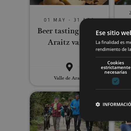
01 MAY - 31 AGO
Beer tasting in the
Ese sitio we
Araitz valley
La finalidad es m
rendimiento de la
Cookies
Orrea
estrictamente
Valle 
necesarias
Valle de Araitz
Walk with mules
INFORMACIÓ