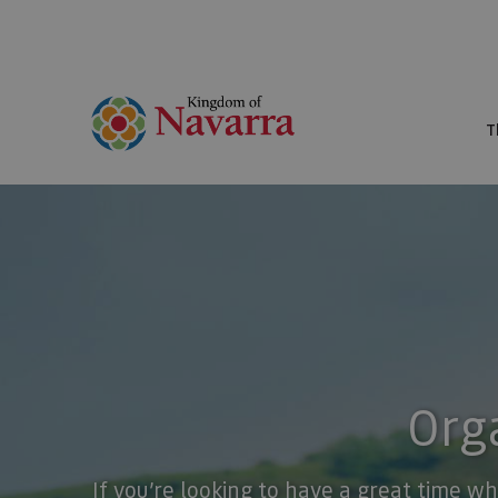
T
Orga
If you’re looking to have a great time wh