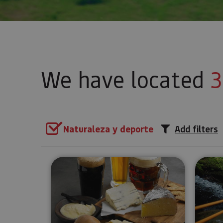
We have located
3
Naturaleza y deporte
Add filters
Beer tasting in the Araitz vall