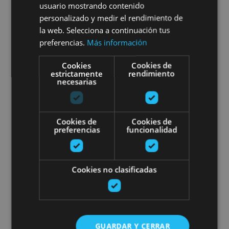
and Cadarso Ciordia Winery
usuario mostrando contenido
personalizado y medir el rendimiento de
la web. Selecciona a continuación tus
preferencias.
Más información
Aras
Cookies
Cookies de
estrictamente
rendimiento
necesarias
Guided tour of the Royal Palace 
Cookies de
Cookies de
preferencias
funcionalidad
Cookies no clasificadas
01 ENE - 31 DIC
Guided tour of the Royal
Palace of Olite
GUARDAR Y CERRAR