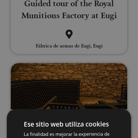
Guided tour of the Royal
Munitions Factory at Eugi
Fábrica de armas de Eugi, Eugi
Guided tour of an icehouse and 
02 ENE - 30 DIC
Ese sitio web utiliza cookies
Guided tour of an icehouse
La finalidad es mejorar la experiencia de