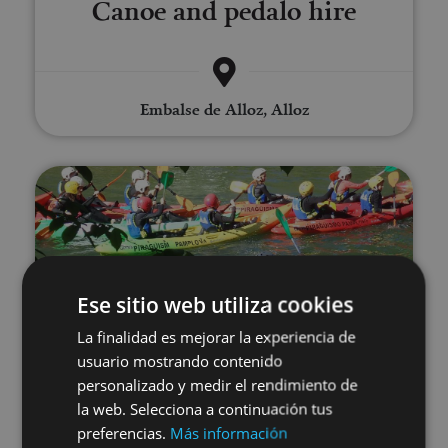
Canoe and pedalo hire
Embalse de Alloz, Alloz
Kayak the Arga River
Ese sitio web utiliza cookies
La finalidad es mejorar la experiencia de
01 ABR - 31 OCT
usuario mostrando contenido
Kayak the Arga River
personalizado y medir el rendimiento de
la web. Selecciona a continuación tus
preferencias.
Más información