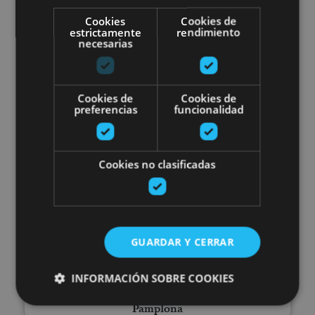
Pamplona
Cookies
Cookies de
estrictamente
rendimiento
necesarias
Stand up Paddle Board in Pamp
Cookies de
Cookies de
preferencias
funcionalidad
Cookies no clasificadas
01 ABR - 31 OCT
Stand up Paddle Board in
Pamplona
GUARDAR Y CERRAR
INFORMACIÓN SOBRE COOKIES
Pamplona