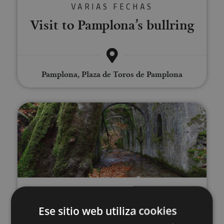
VARIAS FECHAS
Visit to Pamplona’s bullring
Pamplona, Plaza de Toros de Pamplona
Guided tour of the Royal Muniti
VARIAS FECHAS
Guided tour of the Royal
Ese sitio web utiliza cookies