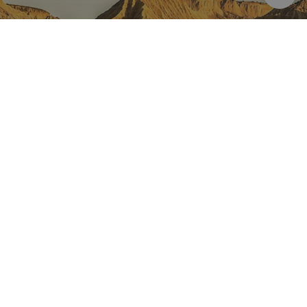
NAVARRE ON INSTAGRAM
All the beauty of Navarre
straight into your feed
Instagram