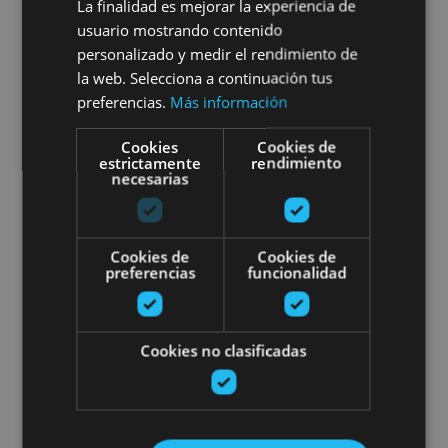
Munitions Factory at Eugi
La finalidad es mejorar la experiencia de
usuario mostrando contenido
personalizado y medir el rendimiento de
la web. Selecciona a continuación tus
preferencias.
Más información
Fábrica de armas de Eugi, Eugi
Cookies
Cookies de
estrictamente
rendimiento
Guided excursions in Navarra
necesarias
Cookies de
Cookies de
preferencias
funcionalidad
03 ENE - 31 DIC
Cookies no clasificadas
Guided excursions in Navarra