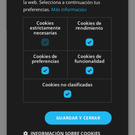
la web. Selecciona a continuación tus
Gravel biking in the Ultzama
preferencias.
Más información
Valley: routes and treehouse
Cookies
Cookies de
estrictamente
rendimiento
accommodation
necesarias
Cookies de
Cookies de
preferencias
funcionalidad
Embalses de Leurtza, Valle de Ultzama
Bardenas guided e-bike route
Cookies no clasificadas
GUARDAR Y CERRAR
INFORMACIÓN SOBRE COOKIES
04 FEB - 08 DIC