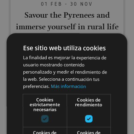
01 FEB - 30 NOV
Savour the Pyrenees and
immerse yourself in rural life
Ese sitio web utiliza cookies
Izal
La finalidad es mejorar la experiencia de
usuario mostrando contenido
personalizado y medir el rendimiento de
Visit the Ultzama Farm-school
la web. Selecciona a continuación tus
preferencias.
Más información
Cookies
Cookies de
estrictamente
rendimiento
necesarias
01 ENE - 31 DIC
Cookies de
Cookies de