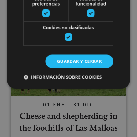
Visit the Ultzama Farm-school
preferencias
funcionalidad
Cookies no clasificadas
Lizaso, Valle de Ultzama, Bosque de Orgi
Cheese and shepherding in the f
GUARDAR Y CERRAR
INFORMACIÓN SOBRE COOKIES
Cookies estrictamente necesarias
01 ENE - 31 DIC
Cookies de rendimiento
Cheese and shepherding in
Cookies de preferencias
the foothills of Las Malloas
Cookies de funcionalidad
Cookies no clasificadas