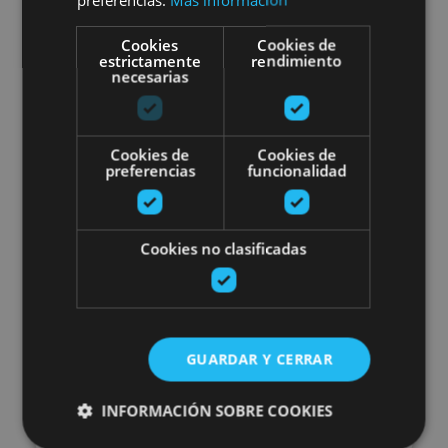
Beintza-Labaien
Cookies
Cookies de
estrictamente
rendimiento
necesarias
Guided tour Cheesemaker Mare
Cookies de
Cookies de
preferencias
funcionalidad
Cookies no clasificadas
01 JUN - 31 AGO
Guided tour Cheesemaker
Marengo
GUARDAR Y CERRAR
INFORMACIÓN SOBRE COOKIES
Roncal, Valle del Roncal - Belagua