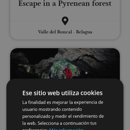
Escape in a Pyrenean forest
Valle del Roncal - Belagua
Caving in Lezealde
Ese sitio web utiliza cookies
19 ABR - 05 SEP
La finalidad es mejorar la experiencia de
Caving in Lezealde
usuario mostrando contenido
personalizado y medir el rendimiento de
la web. Selecciona a continuación tus
preferencias.
Más información