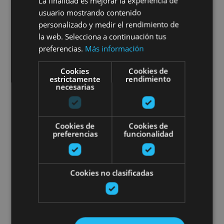
La finalidad es mejorar la experiencia de
01 ENE - 31 DIC
usuario mostrando contenido
Visita guiada por las leyendas
personalizado y medir el rendimiento de
la web. Selecciona a continuación tus
e historia del Pirineo Navarro
preferencias.
Más información
Cookies
Cookies de
estrictamente
rendimiento
necesarias
Selva de Irati, Colegiata de Santa María de
Orreaga/Roncesvalles
Cookies de
Cookies de
preferencias
funcionalidad
Visit Leyre Monastery
Cookies no clasificadas
01 ENE - 31 DIC