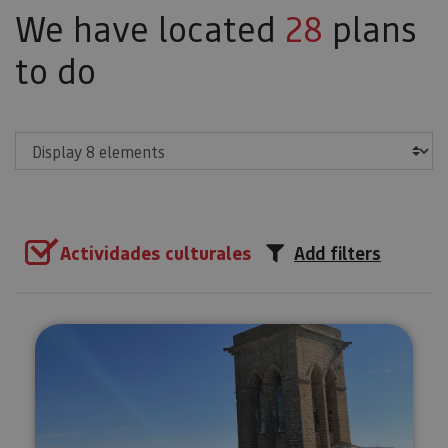
We have located
28
plans
to do
Show
Actividades culturales
Add filters
Guided tour of El Cerco de Arta