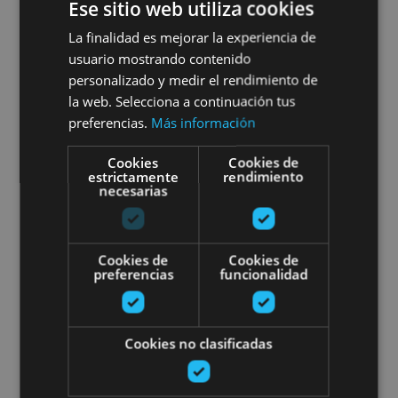
Ese sitio web utiliza cookies
La finalidad es mejorar la experiencia de
01 ENE - 31 DIC
usuario mostrando contenido
Excursion to Roncesvalles -
personalizado y medir el rendimiento de
la web. Selecciona a continuación tus
Camino de Santiago
preferencias.
Más información
Cookies
Cookies de
estrictamente
rendimiento
necesarias
Orreaga/Roncesvalles, Auritz/Burguete, Camino de
Santiago
Cookies de
Cookies de
preferencias
funcionalidad
Guided tour of Olite
Cookies no clasificadas