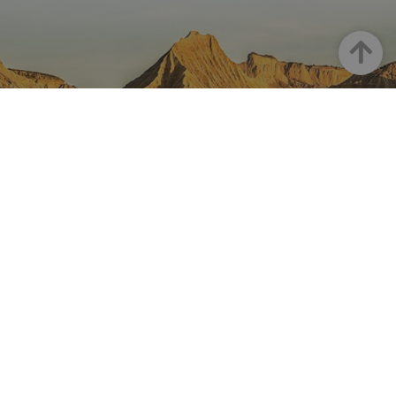
Up
NAVARRE ON INSTAGRAM
All the beauty of Navarre
straight into your feed
Instagram