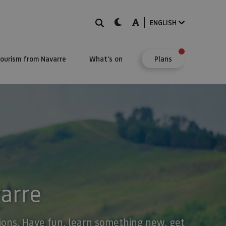
Search
dark-mode
A-mode
ENGLISH
Tourism from Navarre
What's on
Plans
varre
stions. Have fun, learn something new, get