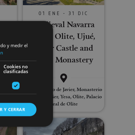
01 ENE - 31 DIC
Medieval Navarra
C
route: Olite, Ujué,
 of
Javier Castle and
ado y medir el
 of
ón
Leyre Monastery
Cookies no
clasificadas
Ujué, Castillo de Javier, Monasterio
de Leyre, Javier, Yesa, Olite, Palacio
ite
Real de Olite
R Y CERRAR
tle guided tour + museum entrance
Themed tours in Pamplona