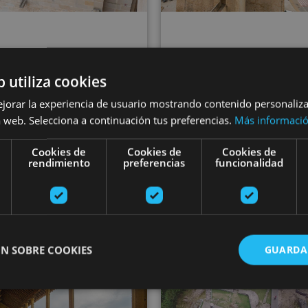
01 ENE - 31 DI
01 ENE - 31 DIC
b utiliza cookies
Self-guided tour
ided tour of the
ejorar la experiencia de usuario mostrando contenido personaliz
the Royal Palace
al Palace of Olite
 web. Selecciona a continuación tus preferencias.
Más informaci
Olite
Cookies de
Cookies de
Cookies de
rendimiento
preferencias
funcionalidad
ite, Palacio Real de Olite
Olite, Palacio Real de Ol
N SOBRE COOKIES
GUARDA
Medieval Route: Olite, San Martín de Unx and Ujué
Amaiur Cas