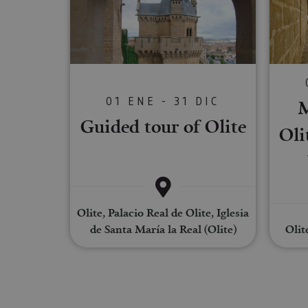
Cookies estrictam
Las cookies estrictam
gestión de cuentas. E
Nombre
01 ENE - 31 DIC
M
CookieScriptConse
Guided tour of Olite
Oli
JSESSIONID
Olite, Palacio Real de Olite, Iglesia
COOKIE_SUPPORT
de Santa María la Real (Olite)
Olit
Nombre
Nombre
Nombre
_hjSession_3655069
Provee
Nombre
/
Domin
LFR_SESSION_STAT
C
GUEST_LANGUAGE_