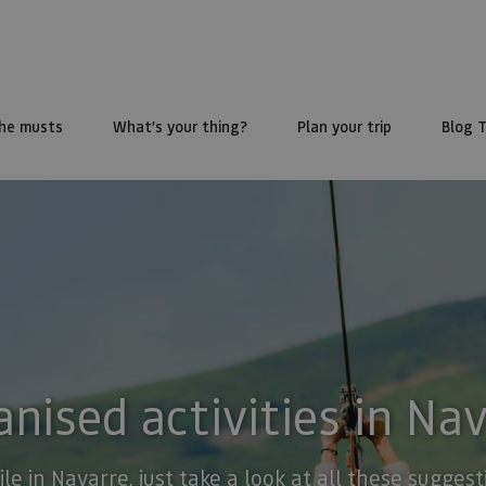
he musts
What’s your thing?
Plan your trip
Blog 
nised activities in Na
ile in Navarre, just take a look at all these sugge