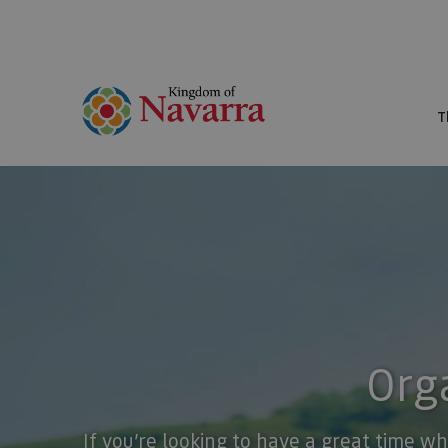
T
Orga
If you’re looking to have a great time wh