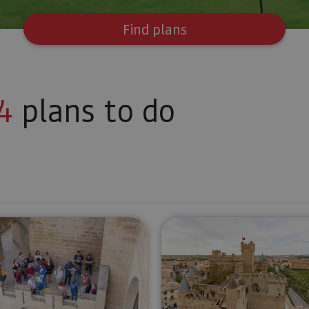
Find plans
4
plans to do
f Ujué
Guided tour of the Royal Palace of Olite
Self-guided