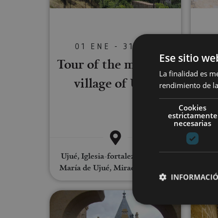
01 ENE - 31 DIC
Ese sitio we
Tour of the medieval
Gu
La finalidad es m
village of Ujué
Roy
rendimiento de la
Cookies
estrictamente
necesarias
Ujué, Iglesia-fortaleza de Santa
María de Ujué, Mirador de Ujué
Ol
INFORMACIÓ
Guided tour of Olite