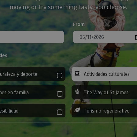
moving or try something tasty, you choose.
From
des:
uraleza y deporte
Actividades culturales
nes en familia
The Way of St James
esibilidad
Turismo regenerativo