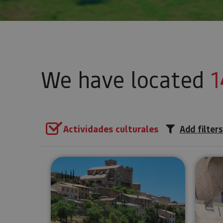
We have located
1
Actividades culturales
Add filters
Tour of the medieval village o