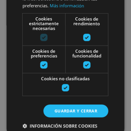
preferencias.
Más información
Cookies
Cookies de
Roncal, Valle del Roncal - Belagua
estrictamente
rendimiento
necesarias
SUP Yoga on the Alloz Reservoi
Cookies de
Cookies de
preferencias
funcionalidad
Cookies no clasificadas
01 JUN - 20 SEP
SUP Yoga on the Alloz
Reservoir
GUARDAR Y CERRAR
INFORMACIÓN SOBRE COOKIES