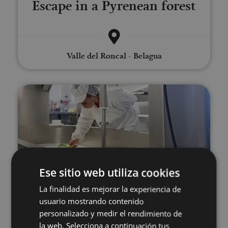
Escape in a Pyrenean forest
Valle del Roncal - Belagua
Guided tour Cheesemaker Mare
Ese sitio web utiliza cookies
01 JUN - 31 AGO
Guided tour Cheesemaker
La finalidad es mejorar la experiencia de
usuario mostrando contenido
Marengo
personalizado y medir el rendimiento de
la web. Selecciona a continuación tus