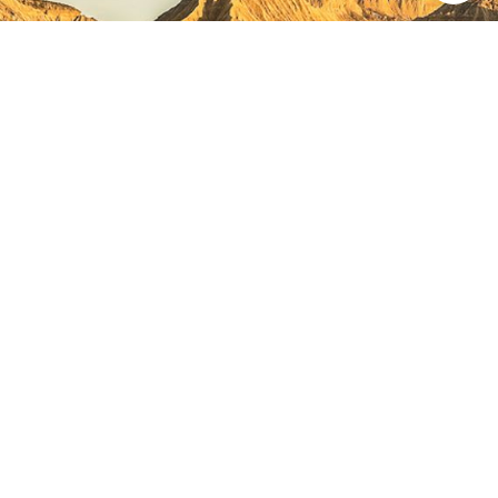
NAVARRE ON INSTAGRAM
All the beauty of Navarre
straight into your feed
Instagram