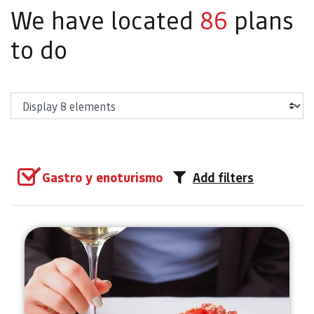
We have located
86
plans
to do
Show
Gastro y enoturismo
Add filters
Organic Navarra wine tasting