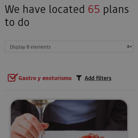
We have located
65
plans
to do
Show
Gastro y enoturismo
Add filters
Organic Navarra wine tasting