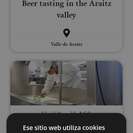
Beer tasting in the Araitz
valley
Valle de Araitz
Guided tour Cheesemaker Mare
01 JUN - 31 AGO
Guided tour Cheesemaker
Ese sitio web utiliza cookies