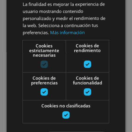
Marengo
La finalidad es mejorar la experiencia de
usuario mostrando contenido
personalizado y medir el rendimiento de
la web. Selecciona a continuación tus
Roncal, Valle del Roncal - Belagua
preferencias.
Más información
Cookies
Cookies de
estrictamente
rendimiento
Private dinner at the Palace of
necesarias
Cookies de
Cookies de
preferencias
funcionalidad
01 JUN - 31 OCT
Cookies no clasificadas
Private dinner at the Palace of
Los Mencos