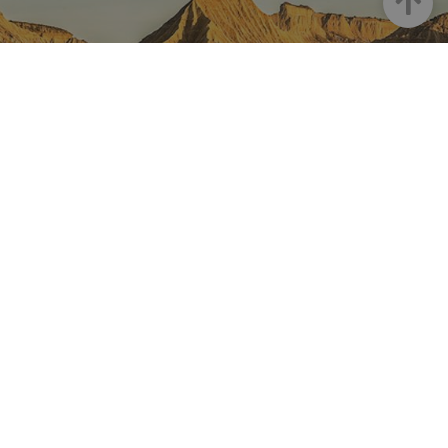
NAVARRE ON INSTAGRAM
All the beauty of Navarre
straight into your feed
Instagram