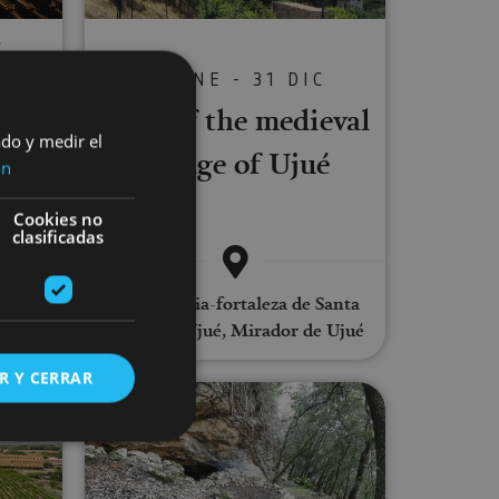
C
01 ENE - 31 DIC
 an
Tour of the medieval
ado y medir el
village of Ujué
ia
ón
Cookies no
clasificadas
Ujué, Iglesia-fortaleza de Santa
María de Ujué, Mirador de Ujué
R Y CERRAR
 tour of the Royal Palace of Olite
Guided walk of the Roman viaduct 
s de funcionalidad