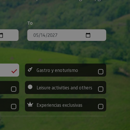
To
Gastro y enoturismo
Leisure activities and others
Experiencias exclusivas