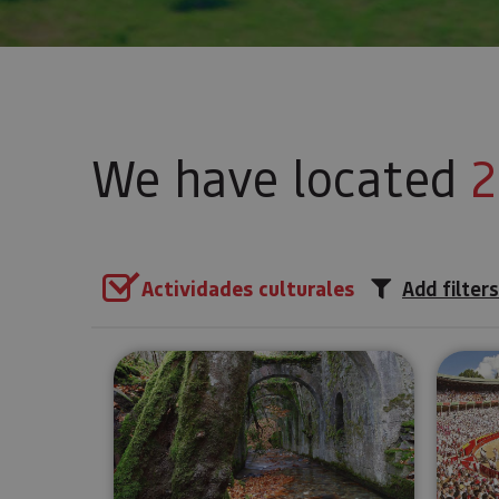
We have located
2
Actividades culturales
Add filters
Guided tour of the Royal Muni