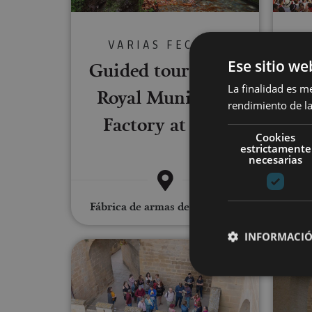
VARIAS FECHAS
Ese sitio we
Guided tour of the
Vi
La finalidad es m
Royal Munitions
rendimiento de la
Factory at Eugi
Cookies
estrictamente
necesarias
Pam
Fábrica de armas de Eugi, Eugi
INFORMACIÓ
Guided tour of the Royal Palac
Cookies estrictam