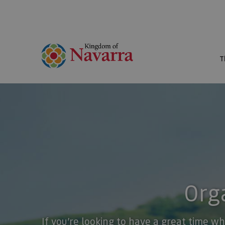
T
Orga
If you’re looking to have a great time wh