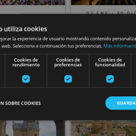
02 ENE - 30 DI
VARIAS FECHAS
Guided tour of
b utiliza cookies
sit to Pamplona’s
icehouse and
ejorar la experiencia de usuario mostrando contenido personaliz
bullring
Cadarso Ciord
 web. Selecciona a continuación tus preferencias.
Más informaci
Winery
Cookies de
Cookies de
Cookies de
rendimiento
preferencias
funcionalidad
plona, Plaza de Toros de
Pamplona
Aras
N SOBRE COOKIES
GUARDA
e of Olite
Guided tour of Olite
Self-guided
ente necesarias
Cookies de rendimiento
Cookies de preferencias
Cookie