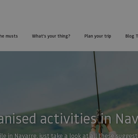
he musts
What’s your thing?
Plan your trip
Blog 
nised activities in Na
ile in Navarre, just take a look at all these sugge