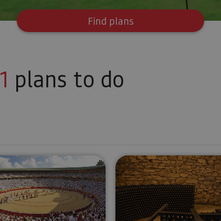
Find plans
1
plans to do
tions Factory at Eugi
Visit to Pamplona’s bullring
Guided tour