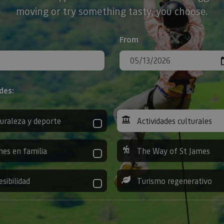
moving or try something tasty, you choose.
From
des:
uraleza y deporte
Actividades culturales
nes en familia
The Way of St James
esibilidad
Turismo regenerativo