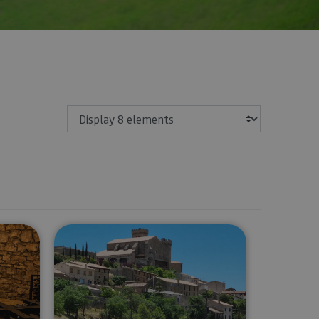
Show
 of an icehouse and Cadarso Ciordia Winery
Tour of the medieval village of Uj