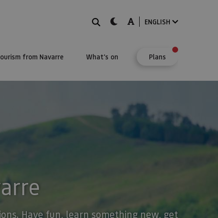
Search
dark-mode
A-mode
ENGLISH
Tourism from Navarre
What's on
Plans
varre
stions. Have fun, learn something new, get