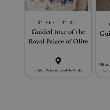
Las cookies estrictam
gestión de cuentas. E
01 ENE - 31 DIC
Nombre
Guided tour of the
Gui
CookieScriptConse
Royal Palace of Olite
JSESSIONID
Olite,
Olite, Palacio Real de Olite
de 
COOKIE_SUPPORT
Nombre
Nombre
Nombre
_hjSession_3655069
Provee
Nombre
/
Domin
LFR_SESSION_STAT
C
GUEST_LANGUAGE_
uid
.adform