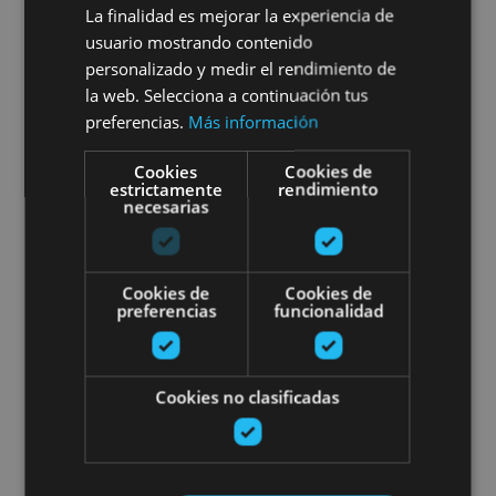
Marengo
La finalidad es mejorar la experiencia de
usuario mostrando contenido
personalizado y medir el rendimiento de
la web. Selecciona a continuación tus
Roncal, Valle del Roncal - Belagua
preferencias.
Más información
Cookies
Cookies de
estrictamente
rendimiento
Private dinner at the Palace of
necesarias
Cookies de
Cookies de
preferencias
funcionalidad
01 JUN - 31 OCT
Cookies no clasificadas
Private dinner at the Palace of
Los Mencos