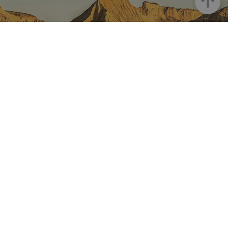
NAVARRE ON INSTAGRAM
All the beauty of Navarre
straight into your feed
Instagram