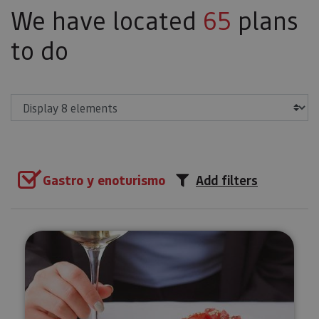
We have located
65
plans
to do
Show
Gastro y enoturismo
Add filters
Organic Navarra wine tasting