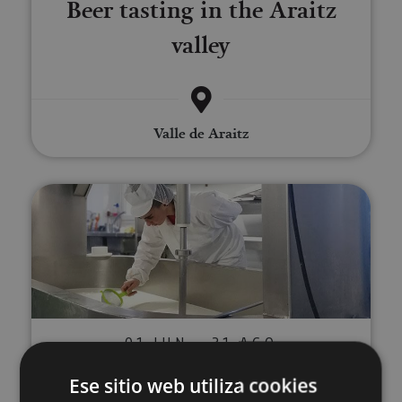
Beer tasting in the Araitz
valley
Valle de Araitz
Guided tour Cheesemaker Mare
01 JUN - 31 AGO
Guided tour Cheesemaker
Ese sitio web utiliza cookies