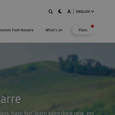
Search
dark-mode
A-mode
ENGLISH
Tourism from Navarre
What's on
Plans
varre
stions. Have fun, learn something new, get