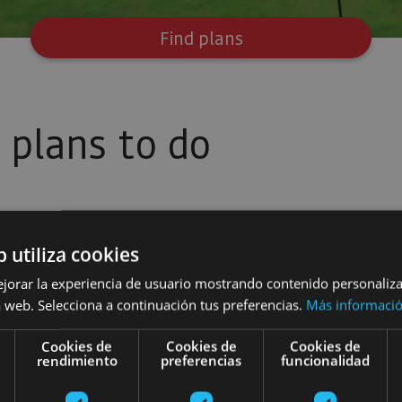
Find plans
plans to do
b utiliza cookies
ejorar la experiencia de usuario mostrando contenido personaliz
te and Museum
Make nest boxes for birds of prey in Bardenas Reale
Themed tou
 web. Selecciona a continuación tus preferencias.
Más informaci
Cookies de
Cookies de
Cookies de
rendimiento
preferencias
funcionalidad