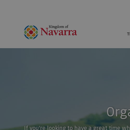
T
Orga
If you’re looking to have a great time wh