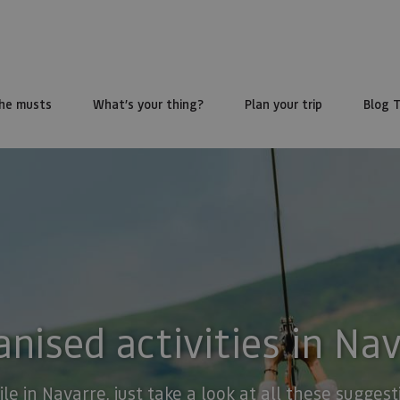
he musts
What’s your thing?
Plan your trip
Blog 
nised activities in Na
ile in Navarre, just take a look at all these sugge