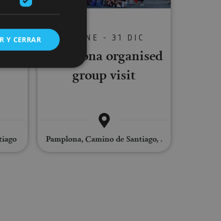
C
01 ENE - 31 DIC
R Y CERRAR
in
Pamplona organised
group visit
s de funcionalidad
ión de usuario y la
tiago
Pamplona, Camino de Santiago, .
ookie para recordar
es de los visitantes.
ookie-Script.com
o general, utilizada
tiliza para
or parte del