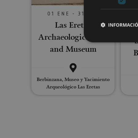
01 ENE - 31 DIC
Las Eretas
INFORMACIÓ
Mak
Archaeological Site
b
and Museum
B
Cookies estrictam
Las cookies estrictam
Berbinzana, Museo y Yacimiento
gestión de cuentas. E
Arqueológico Las Eretas
Nombre
CookieScriptConse
JSESSIONID