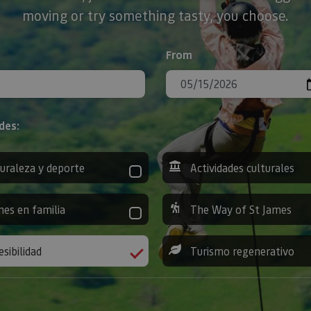
moving or try something tasty, you choose.
From
des:
uraleza y deporte
Actividades culturales
nes en familia
The Way of St James
esibilidad
Turismo regenerativo