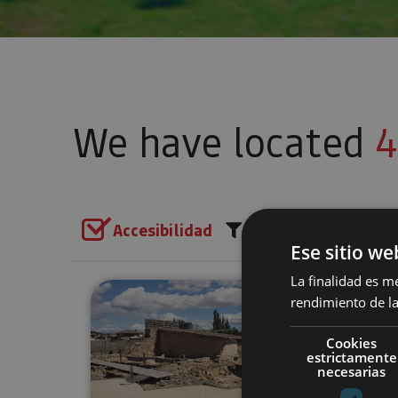
We have located
4
Accesibilidad
Add filters
Ese sitio we
La finalidad es m
Las Eretas Archaeological Si
rendimiento de la
Cookies
estrictamente
necesarias