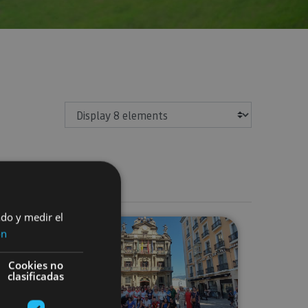
Show
ado y medir el
s
rs in Pamplona
Pamplona organised group visit
ón
Cookies no
clasificadas