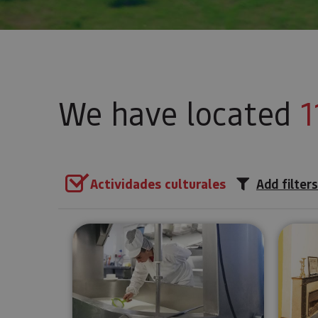
We have located
1
Actividades culturales
Add filters
Guided tour Cheesemaker Ma