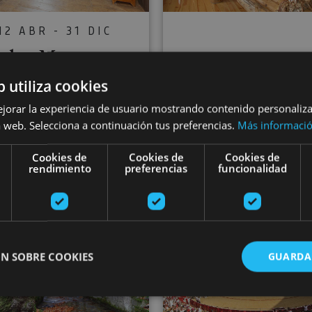
12 ABR - 31 DIC
rdax Monastery
13 JUL - 31 AG
nd San Salvador
Rafting Muse
b utiliza cookies
Museum
ejorar la experiencia de usuario mostrando contenido personaliz
 web. Selecciona a continuación tus preferencias.
Más informaci
Cookies de
Cookies de
Cookies de
rendimiento
preferencias
funcionalidad
Monasterio de Urdax,
Burgui, Museo de la Almadía
Urdazubi/Urdax
del Roncal - Belagua
a de Navarra
Guided tour of the Royal Munitions Factory at Eugi
Visit to Pa
N SOBRE COOKIES
GUARDA