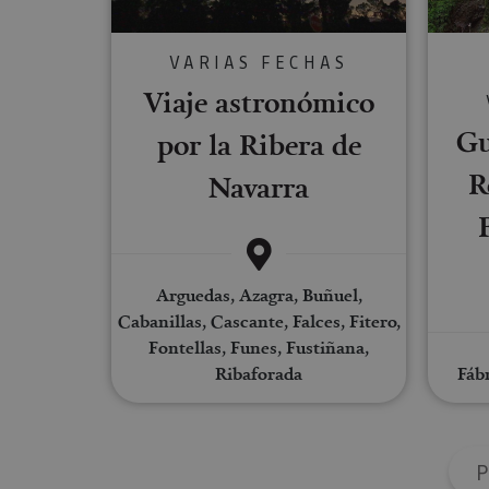
Cookies estrictam
VARIAS FECHAS
Viaje astronómico
Las cookies estrictam
gestión de cuentas. E
Gu
por la Ribera de
Nombre
R
Navarra
CookieScriptConse
JSESSIONID
Arguedas, Azagra, Buñuel,
Cabanillas, Cascante, Falces, Fitero,
Fontellas, Funes, Fustiñana,
COOKIE_SUPPORT
Ribaforada
Fábr
Nombre
Nombre
Nombre
_hjSession_3655069
Provee
P
Nombre
/
Domin
LFR_SESSION_STAT