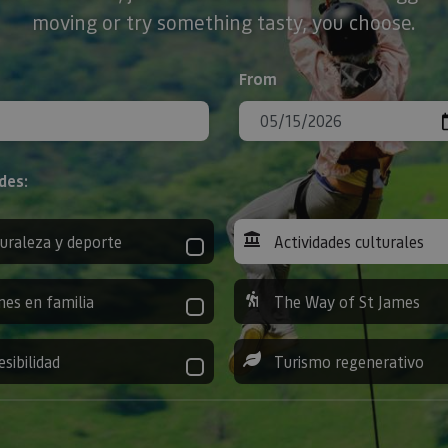
moving or try something tasty, you choose.
From
des:
uraleza y deporte
Actividades culturales
nes en familia
The Way of St James
esibilidad
Turismo regenerativo