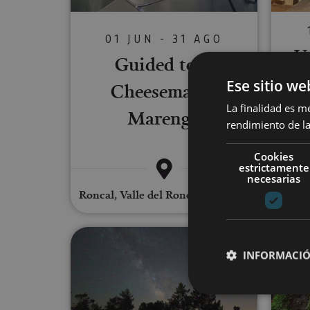
01 JUN - 31 AGO
U
Guided tour
a
Ese sitio we
Cheesemaker
La finalidad es m
Marengo
rendimiento de la
Cookies
estrictamente
necesarias
Roncal, Valle del Roncal - Belagua
Viaje astronómico por la Riber
INFORMACIÓ