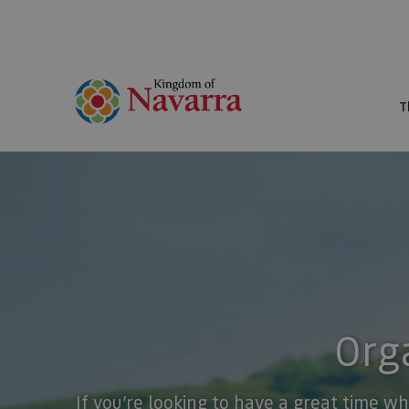
T
Orga
If you’re looking to have a great time wh