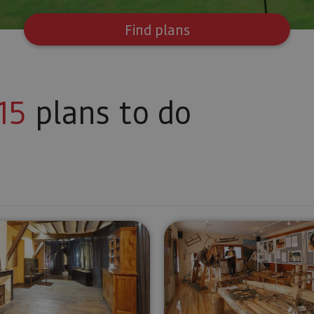
Find plans
15
plans to do
rengo
Urdax Monastery and San Salvador Museum
Rafting M