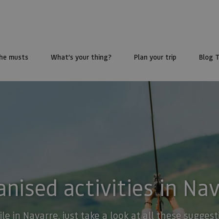
he musts
What’s your thing?
Plan your trip
Blog 
nised activities in Na
ile in Navarre, just take a look at all these sugge