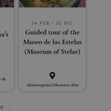
s de funcionalidad
ión de usuario y la
24 FEB - 22 DIC
S
Guided tour of the
a’s
Museo de las Estelas
ookie para recordar
es de los visitantes.
(Museum of Stelae)
ookie-Script.com
o general, utilizada
tiliza para
or parte del
s de
 navegador del
Abaurregaina/Abaurrea Alta
Descripción
xt