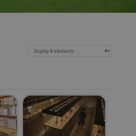
Show
useum
Tudela Museum - Decanal Palace