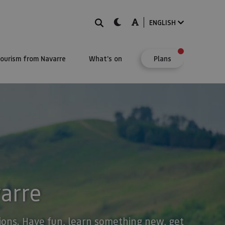
Search
dark-mode
A-mode
ENGLISH
Tourism from Navarre
What's on
Plans
varre
stions. Have fun, learn something new, get