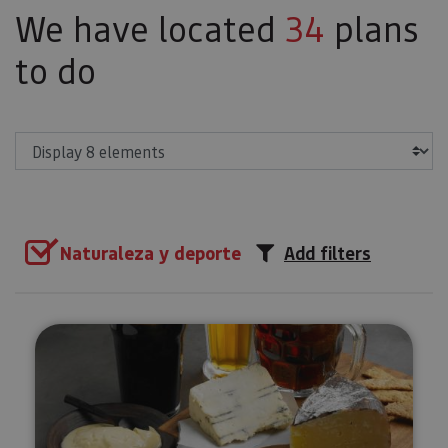
We have located
34
plans
to do
Show
Naturaleza y deporte
Add filters
Beer tasting in the Araitz valley