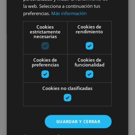
la web. Selecciona a continuación tus
preferencias.
Más información
Cookies
Cookies de
Orreaga/Roncesvalles, Burgui, Ollo, Valle del
estrictamente
rendimiento
Roncal - Belagua
necesarias
Walk with mules
Cookies de
Cookies de
preferencias
funcionalidad
Cookies no clasificadas
21 MAR - 21 DIC
Walk with mules
GUARDAR Y CERRAR