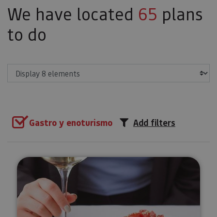
We have located
65
plans
to do
Show
Gastro y enoturismo
Add filters
Organic Navarra wine tasting