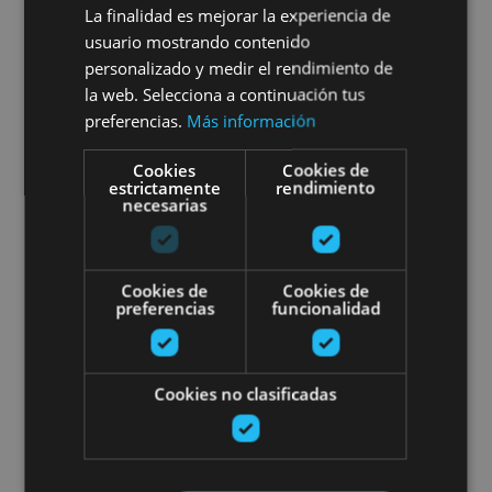
Marengo
La finalidad es mejorar la experiencia de
usuario mostrando contenido
personalizado y medir el rendimiento de
la web. Selecciona a continuación tus
Roncal, Valle del Roncal - Belagua
preferencias.
Más información
Cookies
Cookies de
estrictamente
rendimiento
Private dinner at the Palace of
necesarias
Cookies de
Cookies de
preferencias
funcionalidad
01 JUN - 31 OCT
Cookies no clasificadas
Private dinner at the Palace of
Los Mencos