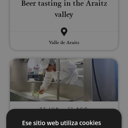
Beer tasting in the Araitz
valley
Valle de Araitz
Guided tour Cheesemaker Mare
01 JUN - 31 AGO
Guided tour Cheesemaker
Ese sitio web utiliza cookies