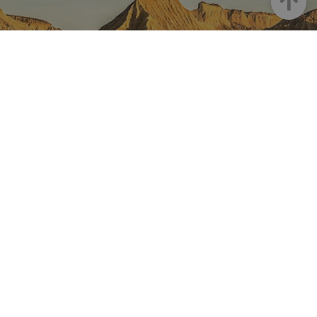
NAVARRE ON INSTAGRAM
All the beauty of Navarre
straight into your feed
Instagram