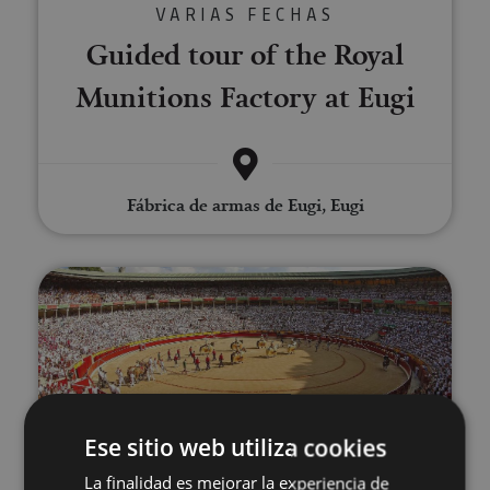
VARIAS FECHAS
Guided tour of the Royal
Munitions Factory at Eugi
Fábrica de armas de Eugi, Eugi
Visit to Pamplona’s bullring
Ese sitio web utiliza cookies
VARIAS FECHAS
La finalidad es mejorar la experiencia de