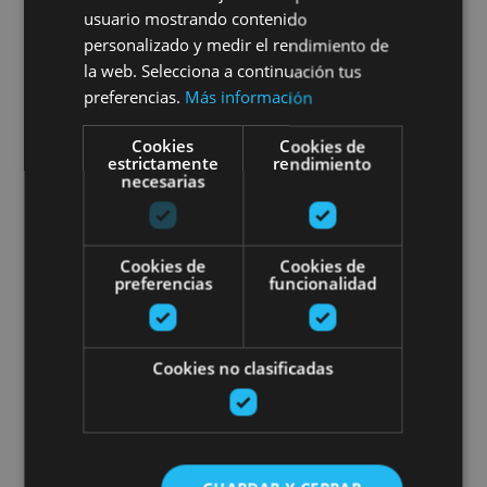
Visit to Pamplona’s bullring
usuario mostrando contenido
personalizado y medir el rendimiento de
la web. Selecciona a continuación tus
preferencias.
Más información
Pamplona, Plaza de Toros de Pamplona
Cookies
Cookies de
estrictamente
rendimiento
necesarias
Tour of the pigeon hides in Etxa
Cookies de
Cookies de
preferencias
funcionalidad
Cookies no clasificadas
01 OCT - 20 NOV
Tour of the pigeon hides in
Etxalar