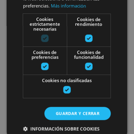
preferencias.
Más información
Cookies
Cookies de
Embalse de Alloz, Alloz
estrictamente
rendimiento
necesarias
A star-filled night (Astro-Touri
Cookies de
Cookies de
preferencias
funcionalidad
Cookies no clasificadas
06 JUN - 19 SEP
A star-filled night (Astro-
Tourism)
GUARDAR Y CERRAR
INFORMACIÓN SOBRE COOKIES