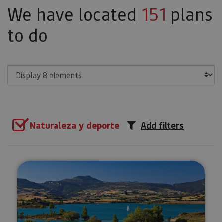
We have located
151
plans
to do
Show
Naturaleza y deporte
Add filters
SUP Yoga on the Alloz Reservoi