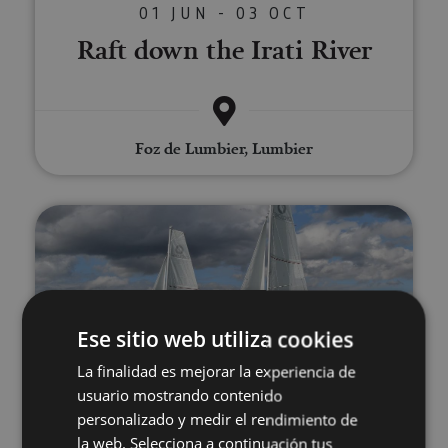
01 JUN - 03 OCT
Raft down the Irati River
Foz de Lumbier, Lumbier
Sailing excursions
Ese sitio web utiliza cookies
La finalidad es mejorar la experiencia de
02 MAY - 30 AGO
usuario mostrando contenido
Sailing excursions
personalizado y medir el rendimiento de
la web. Selecciona a continuación tus