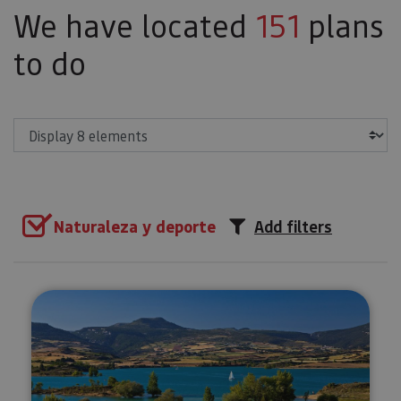
We have located
151
plans
to do
Show
Naturaleza y deporte
Add filters
SUP Yoga on the Alloz Reservoi