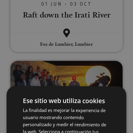
01 JUN - 03 OCT
Raft down the Irati River
Foz de Lumbier, Lumbier
A star-filled night (Astro-Touri
Ese sitio web utiliza cookies
La finalidad es mejorar la experiencia de
06 JUN - 19 SEP
usuario mostrando contenido
A star-filled night (Astro-
personalizado y medir el rendimiento de
la web. Selecciona a continuación tus