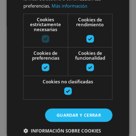
Tourism)
preferencias.
Más información
Cookies
Cookies de
estrictamente
rendimiento
necesarias
Cáseda
Cookies de
Cookies de
Sailing excursions
preferencias
funcionalidad
Cookies no clasificadas
02 MAY - 30 AGO
Sailing excursions
GUARDAR Y CERRAR
INFORMACIÓN SOBRE COOKIES