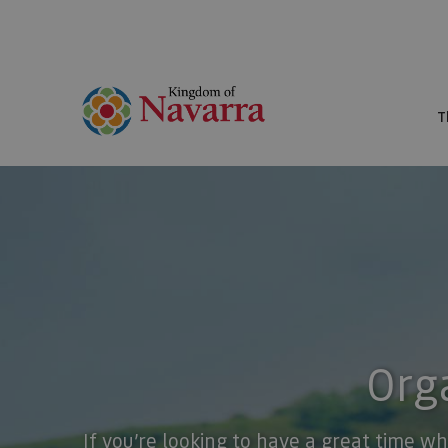
T
Orga
If you’re looking to have a great time wh