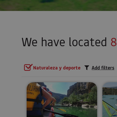
We have located
8
Naturaleza y deporte
Add filters
Raft down the Irati River