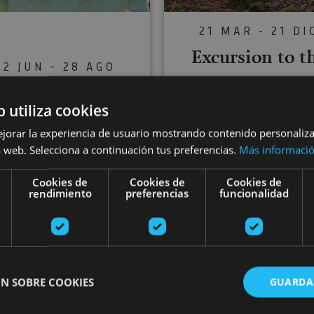
21 MAR - 21 DI
Excursion to t
22 JUN - 28 AGO
Lumbier and
dsurfing courses
Arbaiun gorges,
b utiliza cookies
in the Alloz
Irati Forest a
ejorar la experiencia de usuario mostrando contenido personaliz
Reservoir
 web. Selecciona a continuación tus preferencias.
Más informaci
Ochagavía
Cookies de
Cookies de
Cookies de
rendimiento
preferencias
funcionalidad
Foz de Arbaiun, Foz de Lum
Embalse de Alloz, Alloz
Selva de Irati, Ochagav
N SOBRE COOKIES
GUARDA
around Pamplona
Gravel biking in the Ultzama Valley: routes and tr
Hiking in B