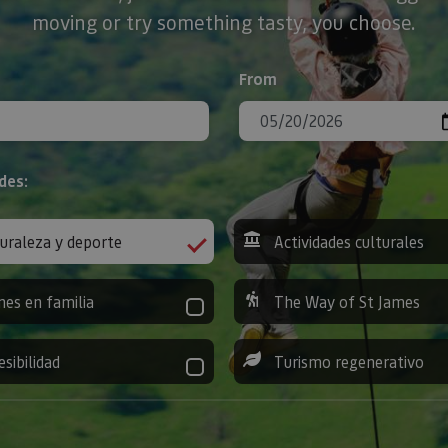
moving or try something tasty, you choose.
From
des:
uraleza y deporte
Actividades culturales
nes en familia
The Way of St James
esibilidad
Turismo regenerativo