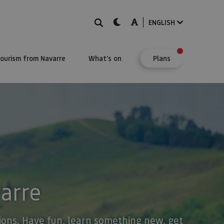
Search
dark-mode
A-mode
ENGLISH
Tourism from Navarre
What's on
Plans
varre
stions. Have fun, learn something new, get