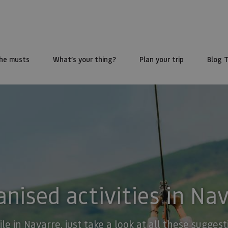
he musts
What’s your thing?
Plan your trip
Blog 
nised activities in Na
ile in Navarre, just take a look at all these sugge