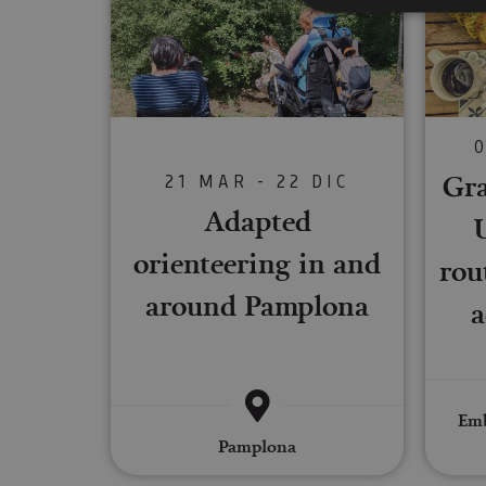
Cookies estrictam
Las cookies estrictam
gestión de cuentas. E
Gra
21 MAR - 22 DIC
Nombre
Adapted
CookieScriptConse
orienteering in and
rou
around Pamplona
JSESSIONID
COOKIE_SUPPORT
Emb
Pamplona
Nombre