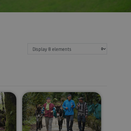
Show
o the Lumbier and Arbaiun gorges, the Irati Forest and Ochagaví
Walk with mules