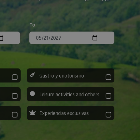
To
Gastro y enoturismo
Leisure activities and others
Experiencias exclusivas