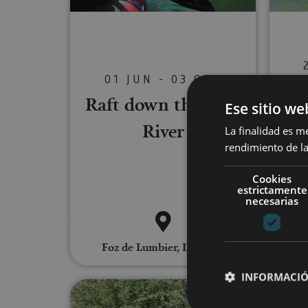
01 JUN - 03 OCT
Win
Raft down the Irati
Ese sitio we
River
La finalidad es m
rendimiento de la
Cookies
estrictamente
necesarias
Foz de Lumbier, Lumbier
INFORMACIÓ
Adapted orienteering in and 