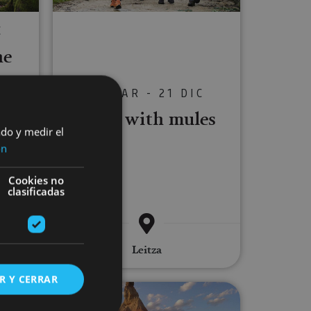
C
he
21 MAR - 21 DIC
 the
Walk with mules
nd
ado y medir el
ón
Cookies no
clasificadas
bier,
ía
Leitza
R Y CERRAR
eehouse accommodation
ardenas Reales
Bardenas guided e-bike route