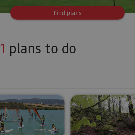
Find plans
1
plans to do
Windsurfing courses in the Alloz Reservoir
Excursion t