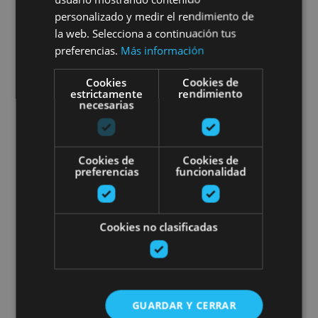
Arbaiun gorges, the Irati
personalizado y medir el rendimiento de
Forest and Ochagavía
la web. Selecciona a continuación tus
preferencias.
Más información
Cookies
Cookies de
estrictamente
rendimiento
Foz de Arbaiun, Foz de Lumbier, Selva de Irati,
necesarias
Ochagavía
Cookies de
Cookies de
Walk with mules
preferencias
funcionalidad
Cookies no clasificadas
21 MAR - 21 DIC
GUARDAR Y CERRAR
Walk with mules