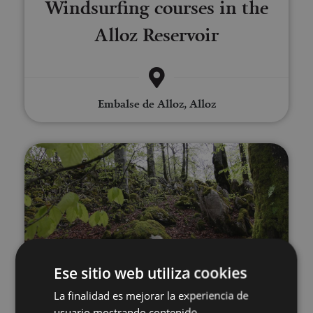
Windsurfing courses in the
Alloz Reservoir
Embalse de Alloz, Alloz
Excursion to the Lumbier and Ar
21 MAR - 21 DIC
Ese sitio web utiliza cookies
Excursion to the Lumbier and
La finalidad es mejorar la experiencia de
usuario mostrando contenido