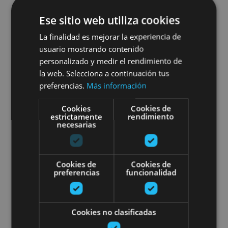
One-day plan at the Balneario
Ese sitio web utiliza cookies
de Fitero Spa
La finalidad es mejorar la experiencia de
usuario mostrando contenido
personalizado y medir el rendimiento de
la web. Selecciona a continuación tus
Fitero
preferencias.
Más información
Cookies
Cookies de
Valles Verdes en Bicicleta: esca
estrictamente
rendimiento
necesarias
Cookies de
Cookies de
preferencias
funcionalidad
01 MAR - 31 OCT
Valles Verdes en Bicicleta:
Cookies no clasificadas