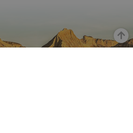
Up
NAVARRE ON INSTAGRAM
All the beauty of Navarre
straight into your feed