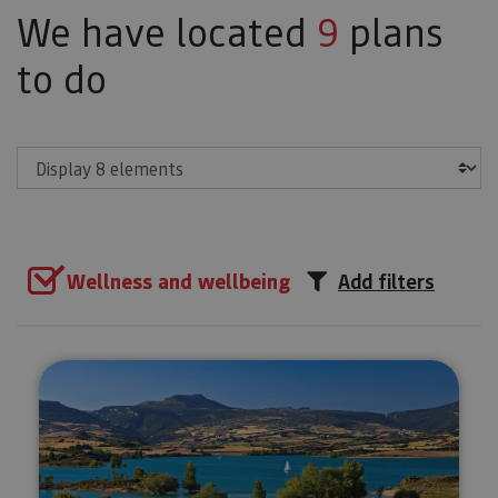
We have located
9
plans
to do
Show
Wellness and wellbeing
Add filters
SUP Yoga on the Alloz Reservoi