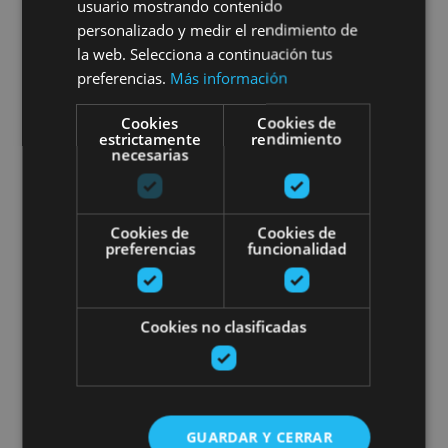
SUP Yoga on the Alloz
usuario mostrando contenido
personalizado y medir el rendimiento de
Reservoir
la web. Selecciona a continuación tus
preferencias.
Más información
Cookies
Cookies de
estrictamente
rendimiento
Lerate
necesarias
Raft down the Irati River
Cookies de
Cookies de
preferencias
funcionalidad
Cookies no clasificadas
01 JUN - 03 OCT
Raft down the Irati River
GUARDAR Y CERRAR