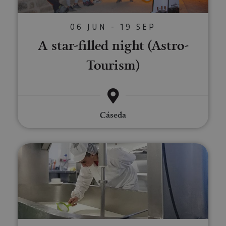
06 JUN - 19 SEP
A star-filled night (Astro-
Tourism)
Cáseda
Guided tour Cheesemaker Mare