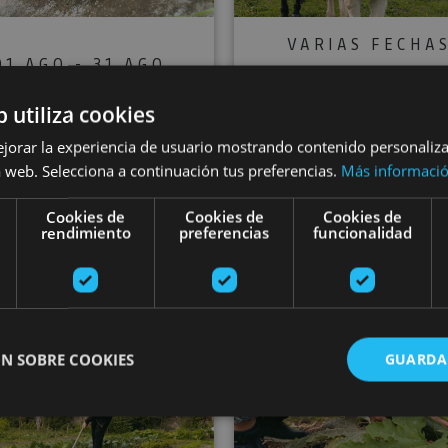
VARIAS FECHA
01 AGO - 31 AGO
Urban connect
ake part in the
b utiliza cookies
and regenerati
evitalisation of
ejorar la experiencia de usuario mostrando contenido personaliz
experience in
Abaurrea Alta
 web. Selecciona a continuación tus preferencias.
Más informaci
Pamplona
Cookies de
Cookies de
Cookies de
rendimiento
preferencias
funcionalidad
urregaina/Abaurrea Alta
Pamplona
de Aralar
Charcoal mounds and olive groves: relive an ancestra
Arrarats se
N SOBRE COOKIES
GUARDA