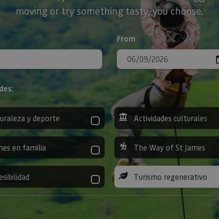
moving or try something tasty, you choose.
From
des:
uraleza y deporte
Actividades culturales
nes en familia
The Way of St James
esibilidad
Turismo regenerativo