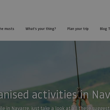
he musts
What’s your thing?
Plan your trip
Blog 
nised activities in Na
ile in Navarre, just take a look at all these sugge