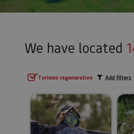
We have located
1
Turismo regenerativo
Add filters
Butterfly trail in Muneta