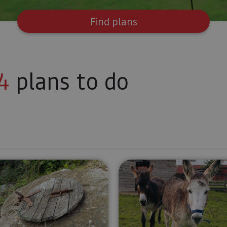
Find plans
4
plans to do
Take part in the revitalisation of Abaurrea Alta
Urban conn