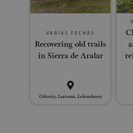
Cookies estrictam
Las cookies estrictam
gestión de cuentas. E
C
VARIAS FECHAS
Nombre
Recovering old trails
a
CookieScriptConse
in Sierra de Aralar
re
JSESSIONID
COOKIE_SUPPORT
Oderitz, Larraun, Lekunberri
Nombre
Nombre
Nombre
_hjSession_3655069
Provee
Nombre
/
Domin
LFR_SESSION_STAT
C
GUEST_LANGUAGE_