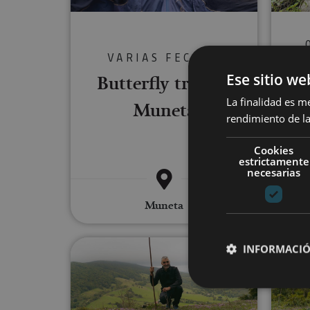
VARIAS FECHAS
T
Ese sitio we
Butterfly trail in
r
La finalidad es m
Muneta
rendimiento de la
Cookies
estrictamente
necesarias
Muneta
Aba
Recovering old trails in Sierra 
INFORMACIÓ