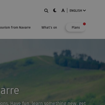
Search
dark-mode
A-mode
ENGLISH
Tourism from Navarre
What's on
Plans
varre
stions. Have fun, learn something new, get