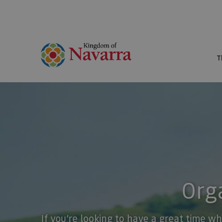
T
Orga
If you’re looking to have a great time wh