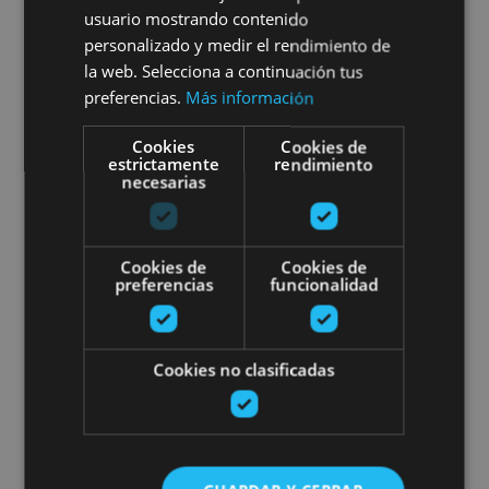
Visit to Pamplona’s bullring
usuario mostrando contenido
personalizado y medir el rendimiento de
la web. Selecciona a continuación tus
preferencias.
Más información
Pamplona, Plaza de Toros de Pamplona
Cookies
Cookies de
estrictamente
rendimiento
necesarias
Tour of the pigeon hides in Etxa
Cookies de
Cookies de
preferencias
funcionalidad
Cookies no clasificadas
01 OCT - 20 NOV
Tour of the pigeon hides in
Etxalar