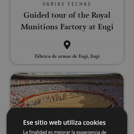
VARIAS FECHAS
Guided tour of the Royal
Munitions Factory at Eugi
Fábrica de armas de Eugi, Eugi
Visit to Pamplona’s bullring
Ese sitio web utiliza cookies
VARIAS FECHAS
La finalidad es mejorar la experiencia de