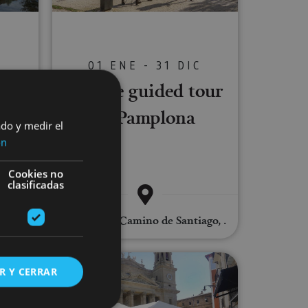
C
01 ENE - 31 DIC
Private guided tour
-
of Pamplona
ago
ado y medir el
ón
Cookies no
clasificadas
,
Santiago
Pamplona, Camino de Santiago, .
varra route: Olite, Ujué, Javier Castle and Leyre Monastery
Complete Pamplona guided tour
R Y CERRAR