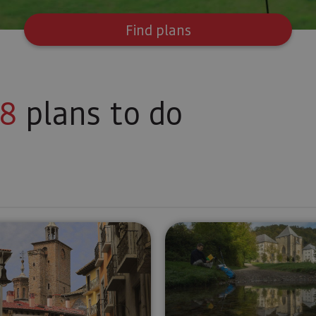
Find plans
8
plans to do
ajona and the Church of San Saturnino
Tour in Pamplona
Excursion t