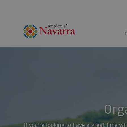
T
Orga
If you’re looking to have a great time wh