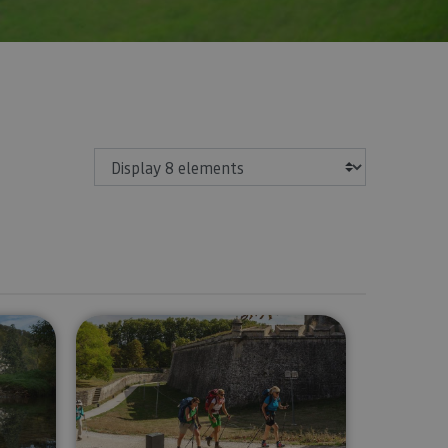
Show
o Roncesvalles - Camino de Santiago
Private guided tour of Pamplona