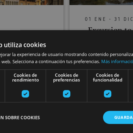
01 ENE - 31 DI
Excursion to
01 ENE - 31 DIC
Roncesvalles 
our in Pamplona
b utiliza cookies
Camino de Santi
ejorar la experiencia de usuario mostrando contenido personaliz
 web. Selecciona a continuación tus preferencias.
Más informaci
Cookies de
Cookies de
Cookies de
rendimiento
preferencias
funcionalidad
Orreaga/Roncesvalles
Pamplona
Auritz/Burguete, Camino de 
Pamplona tour with radio guide
Medieval Na
N SOBRE COOKIES
GUARDA