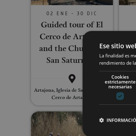
02 ENE - 30 DIC
Guided tour of El
Cerco de Artajona
T
Ese sitio we
and the Church of
La finalidad es m
San Saturnino
rendimiento de la
Cookies
estrictamente
necesarias
Artajona, Iglesia de San Saturnino,
Cerco de Artajona
Guided walk in Fitero
INFORMACIÓ