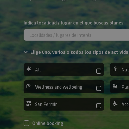
Search
Indica localidad / lugar en el que buscas planes
Elige uno, varios o todos los tipos de activida
All
Nat
Wellness and wellbeing
Pla
San Fermin
Acc
Online booking