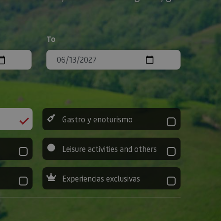
To
Gastro y enoturismo
Leisure activities and others
Experiencias exclusivas