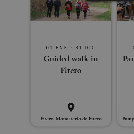
Cookies estrictam
Las cookies estrictam
gestión de cuentas. E
01 ENE - 31 DIC
Nombre
Guided walk in
Pa
CookieScriptConse
Fitero
JSESSIONID
COOKIE_SUPPORT
Fitero, Monasterio de Fitero
Pampl
Nombre
Nombre
Nombre
_hjSession_3655069