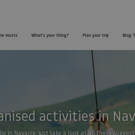
he musts
What’s your thing?
Plan your trip
Blog 
nised activities in Na
ile in Navarre, just take a look at all these sugge