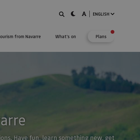
Search
dark-mode
A-mode
ENGLISH
Tourism from Navarre
What's on
Plans
varre
stions. Have fun, learn something new, get