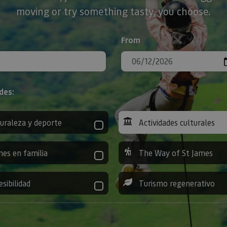
moving or try something tasty, you choose.
From
des:
uraleza y deporte
Actividades culturales
nes en familia
The Way of St James
esibilidad
Turismo regenerativo