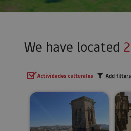
We have located
2
Actividades culturales
Add filters
Guided tour of El Cerco de Art