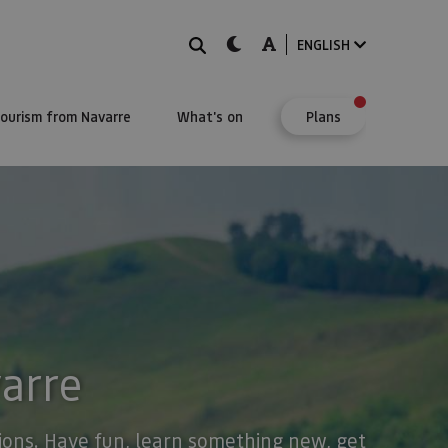
Search
dark-mode
A-mode
ENGLISH
Tourism from Navarre
What's on
Plans
varre
stions. Have fun, learn something new, get