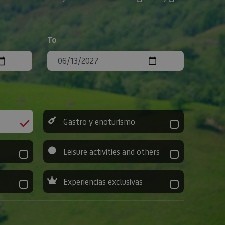
To
Gastro y enoturismo
Leisure activities and others
Experiencias exclusivas