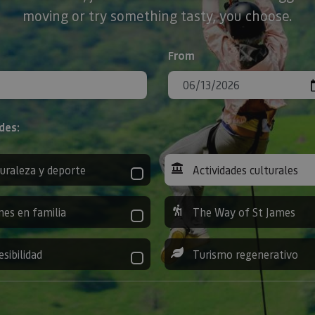
moving or try something tasty, you choose.
From
des:
uraleza y deporte
Actividades culturales
nes en familia
The Way of St James
esibilidad
Turismo regenerativo