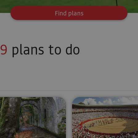
Find plans
9
plans to do
rengo
Guided tour of the Royal Munitions Factory at Eugi
Visit to Pa