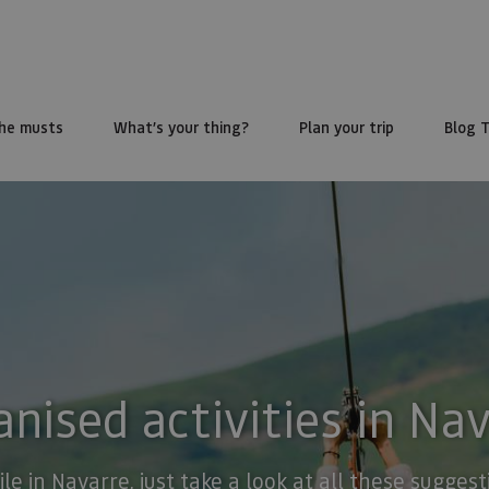
he musts
What’s your thing?
Plan your trip
Blog 
nised activities in Na
ile in Navarre, just take a look at all these sugge