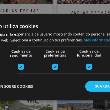
VARIAS FECHAS
VARIAS FECHA
ided tour of the
Visit to Pamplon
b utiliza cookies
oyal Munitions
bullring
ejorar la experiencia de usuario mostrando contenido personaliz
Factory at Eugi
 web. Selecciona a continuación tus preferencias.
Más informaci
Cookies de
Cookies de
Cookies de
rendimiento
preferencias
funcionalidad
Pamplona, Plaza de Toro
ica de armas de Eugi, Eugi
Pamplona
 de Leire
Guided excursions in Navarra
Guided tour
N SOBRE COOKIES
GUARDA