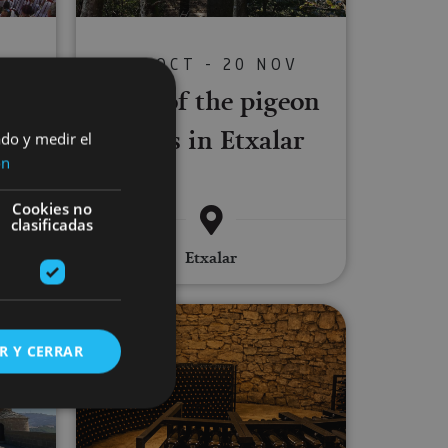
S
01 OCT - 20 NOV
a’s
Tour of the pigeon
hides in Etxalar
ado y medir el
ón
Cookies no
clasificadas
s de
Etxalar
 of El Cerco de Artajona and the Church of San Saturnino
Guided tour of an icehouse and Ca
R Y CERRAR