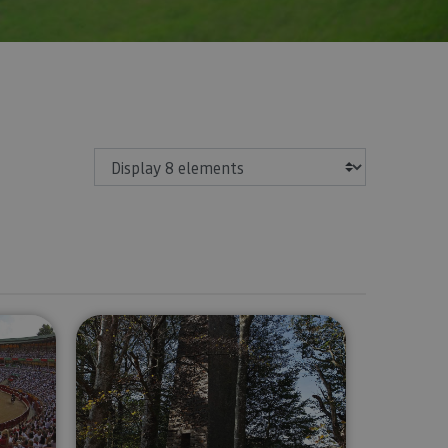
Show
mplona’s bullring
Tour of the pigeon hides in Etxala