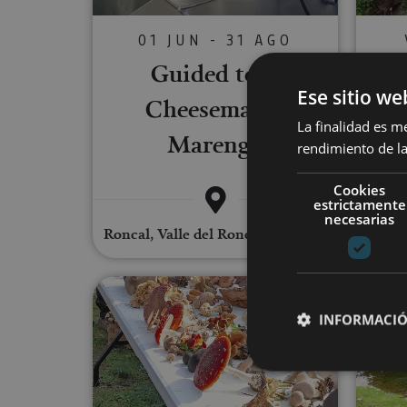
01 JUN - 31 AGO
Guided tour
Gu
Ese sitio we
Cheesemaker
R
La finalidad es m
Marengo
rendimiento de la
Cookies
estrictamente
necesarias
Roncal, Valle del Roncal - Belagua
Fábr
Salidas Micológicas en la Sierra
INFORMACIÓ