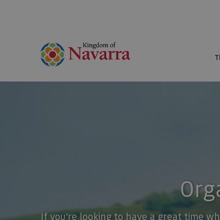
T
Orga
If you’re looking to have a great time wh