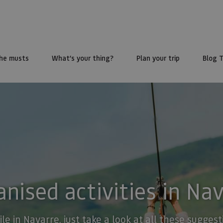
he musts
What’s your thing?
Plan your trip
Blog 
nised activities in Na
ile in Navarre, just take a look at all these sugge