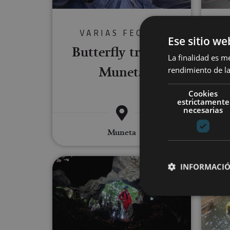
VARIAS FECHAS
Ese sitio we
Butterfly trail in
A 
La finalidad es m
Muneta
(
rendimiento de la
Cookies
estrictamente
necesarias
Muneta
Caving in Lezealde
INFORMACIÓ
Cookies estrictam