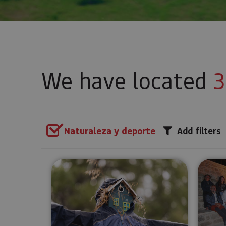
We have located
3
Naturaleza y deporte
Add filters
Butterfly trail in Muneta