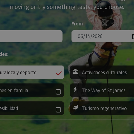
moving or try something tasty, you choose.
From
des:
uraleza y deporte
Actividades culturales
nes en familia
The Way of St James
esibilidad
Turismo regenerativo