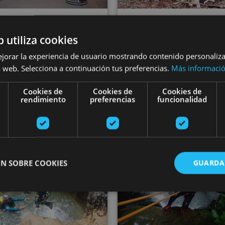
06 JUN - 19 SEP
01 MAY - 30 SE
b utiliza cookies
star-filled night
Escape in a Pyre
ejorar la experiencia de usuario mostrando contenido personaliz
Astro-Tourism)
forest
 web. Selecciona a continuación tus preferencias.
Más informaci
Cookies de
Cookies de
Cookies de
rendimiento
preferencias
funcionalidad
Cáseda
Valle del Roncal - Bela
Arandari canyoning
Canyoning 
N SOBRE COOKIES
GUARDA
ente necesarias
Cookies de rendimiento
Cookies de preferencias
Cookie