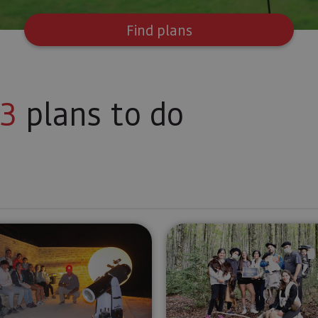
Find plans
3
plans to do
A star-filled night (Astro-Tourism)
Escape in a