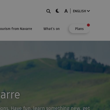
Search
dark-mode
A-mode
ENGLISH
Tourism from Navarre
What's on
Plans
varre
stions. Have fun, learn something new, get