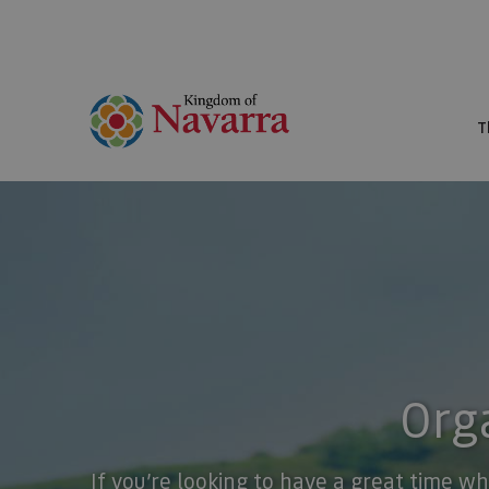
T
Orga
If you’re looking to have a great time wh