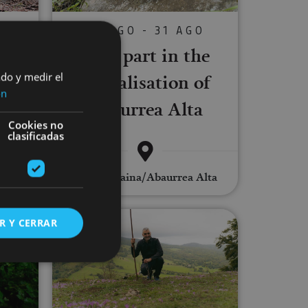
01 AGO - 31 AGO
P
Take part in the
nean
revitalisation of
ado y medir el
ón
Abaurrea Alta
Cookies no
clasificadas
gua
Abaurregaina/Abaurrea Alta
in Navarre
Recovering old trails in Sierra de A
R Y CERRAR
s de funcionalidad