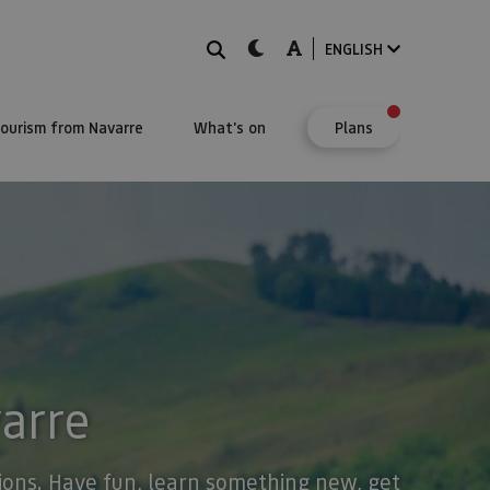
Search
dark-mode
A-mode
ENGLISH
Tourism from Navarre
What's on
Plans
varre
stions. Have fun, learn something new, get