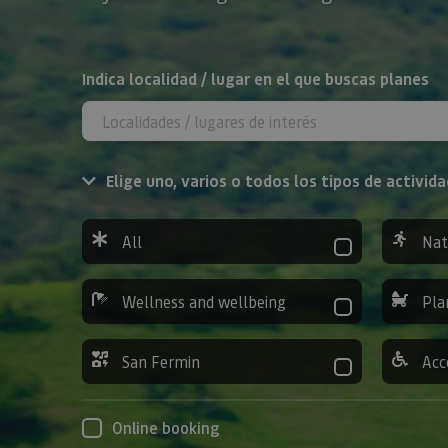
Search
Indica localidad / lugar en el que buscas planes
Elige uno, varios o todos los tipos de activida
All
Nat
Wellness and wellbeing
Pla
San Fermin
Acc
Online booking