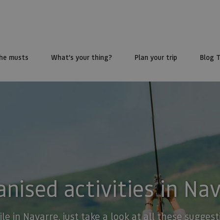
he musts
What’s your thing?
Plan your trip
Blog 
nised activities in Na
ile in Navarre, just take a look at all these sugge