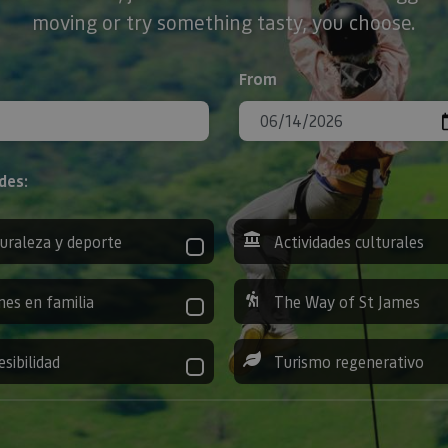
moving or try something tasty, you choose.
From
des:
uraleza y deporte
Actividades culturales
nes en familia
The Way of St James
esibilidad
Turismo regenerativo