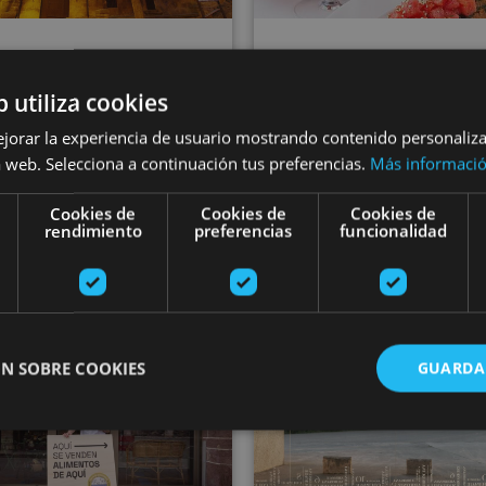
VARIAS FECHA
01 JUN - 31 OCT
Organic Navar
b utiliza cookies
vate dinner at the
wine tasting
ejorar la experiencia de usuario mostrando contenido personaliz
ace of Los Mencos
 web. Selecciona a continuación tus preferencias.
Más informaci
Cookies de
Cookies de
Cookies de
rendimiento
preferencias
funcionalidad
Arribe, Atallu, Azkarate, B
lla, Palacio de los Mencos
Uztegi
 Borda cheesemakers
Tour of the Autxitxia cheesemakers
Saturday in
N SOBRE COOKIES
GUARDA
ente necesarias
Cookies de rendimiento
Cookies de preferencias
Cookie