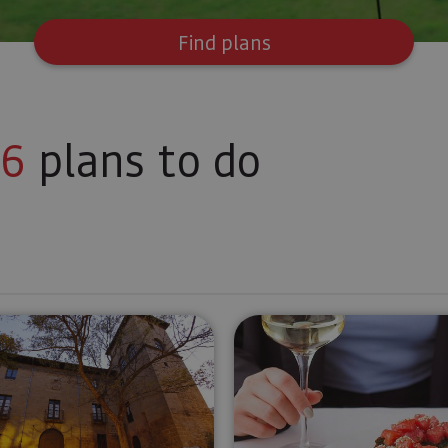
Find plans
6
plans to do
rengo
Private dinner at the Palace of Los Mencos
Organic Nav