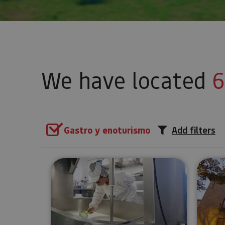
We have located
6
Gastro y enoturismo
Add filters
Guided tour Cheesemaker Ma