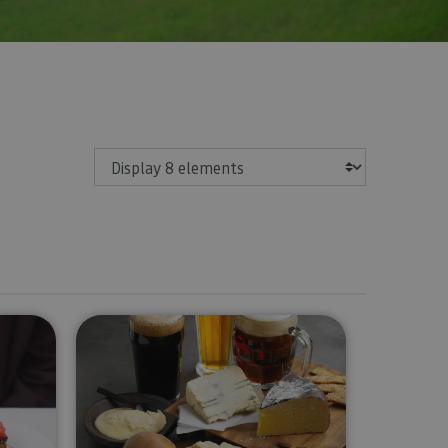
Show
arra wine tasting
Beer tasting in the Araitz valley