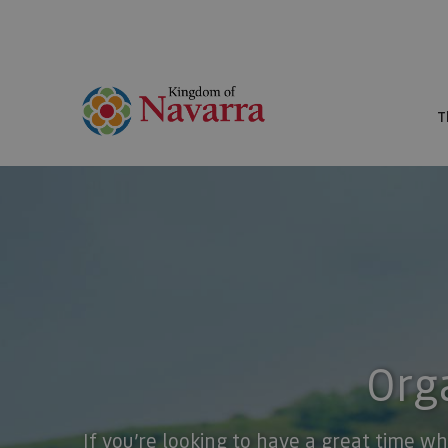
T
Orga
If you’re looking to have a great time wh