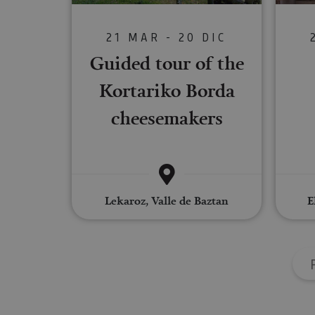
21 MAR - 20 DIC
Las cookies estrictam
gestión de cuentas. E
Guided tour of the
Nombre
Kortariko Borda
CookieScriptConse
cheesemakers
JSESSIONID
Lekaroz, Valle de Baztan
E
COOKIE_SUPPORT
Nombre
Nombre
Nombre
_hjSession_3655069
Provee
Nombre
/
Domin
LFR_SESSION_STAT
C
GUEST_LANGUAGE_
uid
.adform