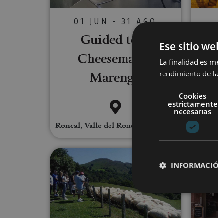
01 JUN - 31 AGO
Guided tour
Ese sitio we
Pri
Cheesemaker
La finalidad es m
Pal
Marengo
rendimiento de la
Cookies
estrictamente
necesarias
Roncal, Valle del Roncal - Belagua
Tafa
Guided tour of the Kortariko
INFORMACIÓ
Cookies estrictam